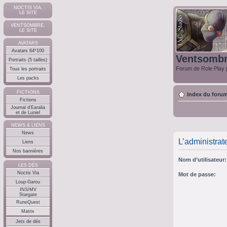
NOCTIS VIA,
LE SITE
VENTSOMBRE,
LE SITE
AVATARS
Avatars 64*100
Ventsomb
Portraits (5 tailles)
Forum de Role Play p
Tous les portraits
Les packs
FICTIONS
Index du foru
Fictions
Journal d'Earalia
et de Luniel
NEWS & LIENS
News
L’administrat
Liens
Nos bannières
Nom d’utilisateur:
LES DÉS
Noctis Via
Mot de passe:
Loup-Garou
INS/MV
Stargate
RuneQuest
Matrix
Jets de dés