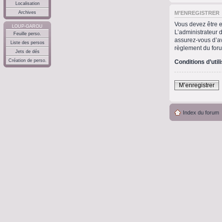
Localisation
M’ENREGISTRER
Archives
Vous devez être e
LOUP-GAROU
L’administrateur 
Feuille perso.
assurez-vous d’avo
Liste des persos
règlement du for
Jets de dés
Création de perso.
Conditions d’util
M’enregistrer
Index du forum