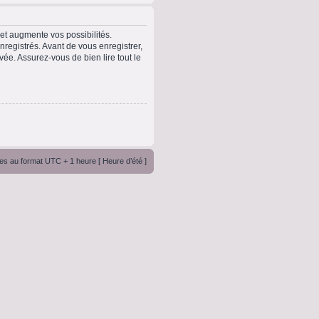
t augmente vos possibilités.
registrés. Avant de vous enregistrer,
vée. Assurez-vous de bien lire tout le
es au format UTC + 1 heure [ Heure d’été ]