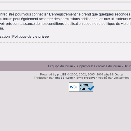
nregistré pour vous connecter. L’enregistrement ne prend que quelques secondes e
du forum peut également accorder des permissions additionnelles aux utilisateurs en
ir pris connaissance de nos conditions d’utilisation et de notre politique de vie pri
um.
isation
|
Politique de vie privée
L’équipe du forum
•
Supprimer les cookies du forum
• Heur
Powered by
phpBB
© 2000, 2002, 2005, 2007 phpBB Group
Traduction par:
phpBB-fr.com
• Style
prosilver
modifié par Ventsombre