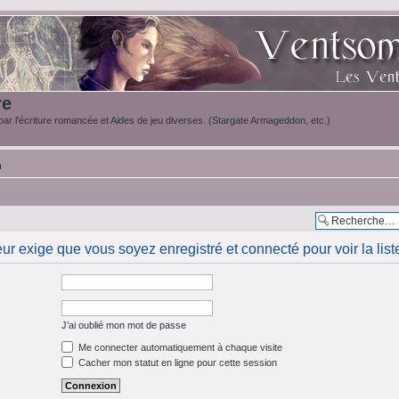
re
ar l'écriture romancée et Aides de jeu diverses. (Stargate Armageddon, etc.)
m
eur exige que vous soyez enregistré et connecté pour voir la li
J’ai oublié mon mot de passe
Me connecter automatiquement à chaque visite
Cacher mon statut en ligne pour cette session