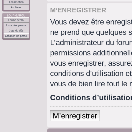
Localisation
Archives
M’ENREGISTRER
LOUP-GAROU
Vous devez être enregis
Feuille perso.
Liste des persos
ne prend que quelques s
Jets de dés
Création de perso.
L’administrateur du for
permissions additionnell
vous enregistrer, assure
conditions d’utilisation e
vous de bien lire tout le
Conditions d’utilisatio
M’enregistrer