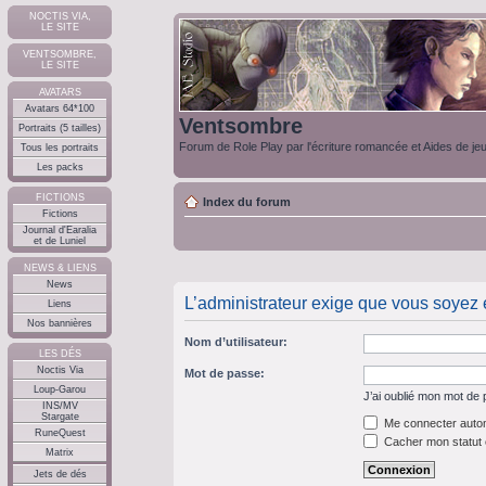
NOCTIS VIA,
LE SITE
VENTSOMBRE,
LE SITE
AVATARS
Avatars 64*100
Ventsombre
Portraits (5 tailles)
Forum de Role Play par l'écriture romancée et Aides de je
Tous les portraits
Les packs
FICTIONS
Index du forum
Fictions
Journal d'Earalia
et de Luniel
NEWS & LIENS
News
L’administrateur exige que vous soyez e
Liens
Nos bannières
Nom d’utilisateur:
LES DÉS
Noctis Via
Mot de passe:
Loup-Garou
J’ai oublié mon mot de
INS/MV
Stargate
Me connecter autom
RuneQuest
Cacher mon statut e
Matrix
Jets de dés