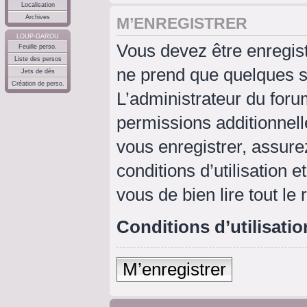
Localisation
Archives
M’ENREGISTRER
LOUP-GAROU
Vous devez être enregis
Feuille perso.
Liste des persos
ne prend que quelques s
Jets de dés
Création de perso.
L’administrateur du for
permissions additionnell
vous enregistrer, assure
conditions d’utilisation e
vous de bien lire tout le
Conditions d’utilisatio
M’enregistrer