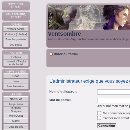
NOCTIS VIA,
LE SITE
VENTSOMBRE,
LE SITE
AVATARS
Avatars 64*100
Ventsombre
Portraits (5 tailles)
Forum de Role Play par l'écriture romancée et Aides de je
Tous les portraits
Les packs
FICTIONS
Index du forum
Fictions
Journal d'Earalia
et de Luniel
NEWS & LIENS
News
L’administrateur exige que vous soyez e
Liens
Nos bannières
Nom d’utilisateur:
LES DÉS
Noctis Via
Mot de passe:
Loup-Garou
J’ai oublié mon mot de
INS/MV
Stargate
Me connecter autom
RuneQuest
Cacher mon statut e
Matrix
Jets de dés