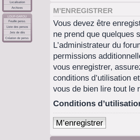
Localisation
Archives
M’ENREGISTRER
LOUP-GAROU
Vous devez être enregis
Feuille perso.
Liste des persos
ne prend que quelques s
Jets de dés
Création de perso.
L’administrateur du for
permissions additionnell
vous enregistrer, assure
conditions d’utilisation e
vous de bien lire tout le
Conditions d’utilisatio
M’enregistrer