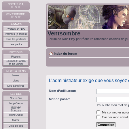
NOCTIS VIA,
LE SITE
VENTSOMBRE,
LE SITE
AVATARS
Avatars 64*100
Ventsombre
Portraits (5 tailles)
Forum de Role Play par l'écriture romancée et Aides de je
Tous les portraits
Les packs
FICTIONS
Index du forum
Fictions
Journal d'Earalia
et de Luniel
NEWS & LIENS
News
L’administrateur exige que vous soyez e
Liens
Nos bannières
Nom d’utilisateur:
LES DÉS
Noctis Via
Mot de passe:
Loup-Garou
J’ai oublié mon mot de
INS/MV
Stargate
Me connecter autom
RuneQuest
Cacher mon statut e
Matrix
Jets de dés