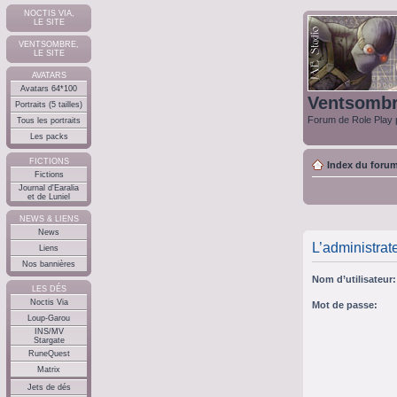
NOCTIS VIA,
LE SITE
VENTSOMBRE,
LE SITE
AVATARS
Avatars 64*100
Ventsomb
Portraits (5 tailles)
Forum de Role Play p
Tous les portraits
Les packs
FICTIONS
Index du foru
Fictions
Journal d'Earalia
et de Luniel
NEWS & LIENS
News
L’administrat
Liens
Nos bannières
Nom d’utilisateur:
LES DÉS
Noctis Via
Mot de passe:
Loup-Garou
INS/MV
Stargate
RuneQuest
Matrix
Jets de dés