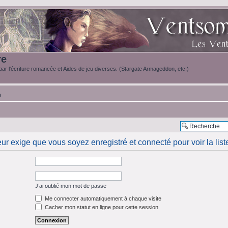
re
ar l'écriture romancée et Aides de jeu diverses. (Stargate Armageddon, etc.)
m
eur exige que vous soyez enregistré et connecté pour voir la li
J’ai oublié mon mot de passe
Me connecter automatiquement à chaque visite
Cacher mon statut en ligne pour cette session