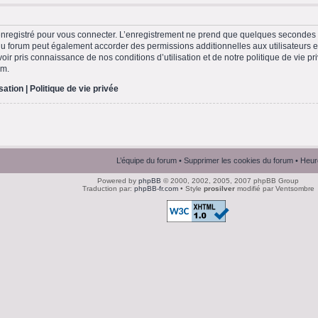
nregistré pour vous connecter. L’enregistrement ne prend que quelques secondes e
du forum peut également accorder des permissions additionnelles aux utilisateurs en
ir pris connaissance de nos conditions d’utilisation et de notre politique de vie pri
um.
isation
|
Politique de vie privée
L’équipe du forum
•
Supprimer les cookies du forum
• Heur
Powered by
phpBB
© 2000, 2002, 2005, 2007 phpBB Group
Traduction par:
phpBB-fr.com
• Style
prosilver
modifié par Ventsombre