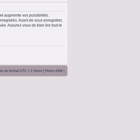
t augmente vos possibilités.
registrés. Avant de vous enregistrer,
vée. Assurez-vous de bien lire tout le
es au format UTC + 1 heure [ Heure d’été ]