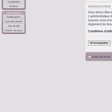
Localisation
M’ENREGISTRER
Archives
Vous devez être e
LOUP-GAROU
L’administrateur 
Feuille perso.
assurez-vous d’avo
Liste des persos
règlement du for
Jets de dés
Création de perso.
Conditions d’util
M’enregistrer
Index du forum