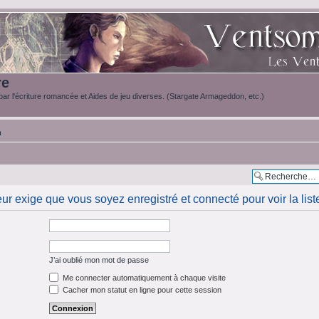
re
ar l'écriture romancée et Aides de jeu diverses. (Stargate Armageddon, etc.)
m
eur exige que vous soyez enregistré et connecté pour voir la li
J’ai oublié mon mot de passe
Me connecter automatiquement à chaque visite
Cacher mon statut en ligne pour cette session