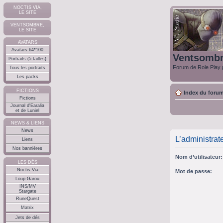
NOCTIS VIA,
LE SITE
VENTSOMBRE,
LE SITE
AVATARS
Avatars 64*100
Ventsomb
Portraits (5 tailles)
Forum de Role Play p
Tous les portraits
Les packs
FICTIONS
Index du foru
Fictions
Journal d'Earalia
et de Luniel
NEWS & LIENS
News
L’administrat
Liens
Nos bannières
Nom d’utilisateur:
LES DÉS
Noctis Via
Mot de passe:
Loup-Garou
INS/MV
Stargate
RuneQuest
Matrix
Jets de dés