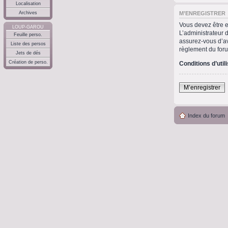
Localisation
M’ENREGISTRER
Archives
Vous devez être e
LOUP-GAROU
L’administrateur 
Feuille perso.
assurez-vous d’avo
Liste des persos
règlement du for
Jets de dés
Création de perso.
Conditions d’util
M’enregistrer
Index du forum