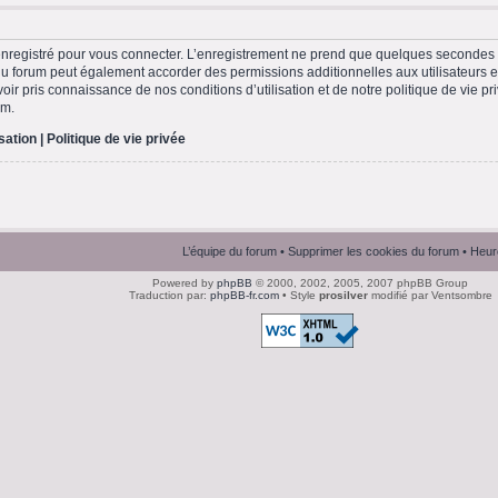
nregistré pour vous connecter. L’enregistrement ne prend que quelques secondes e
du forum peut également accorder des permissions additionnelles aux utilisateurs en
ir pris connaissance de nos conditions d’utilisation et de notre politique de vie pri
um.
isation
|
Politique de vie privée
L’équipe du forum
•
Supprimer les cookies du forum
• Heur
Powered by
phpBB
© 2000, 2002, 2005, 2007 phpBB Group
Traduction par:
phpBB-fr.com
• Style
prosilver
modifié par Ventsombre