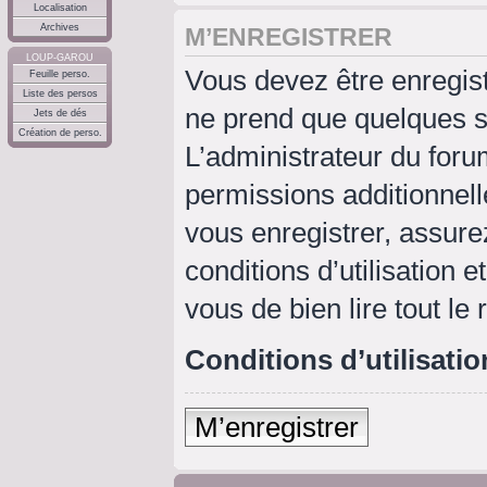
Localisation
Archives
M’ENREGISTRER
LOUP-GAROU
Vous devez être enregis
Feuille perso.
Liste des persos
ne prend que quelques s
Jets de dés
Création de perso.
L’administrateur du for
permissions additionnell
vous enregistrer, assure
conditions d’utilisation e
vous de bien lire tout le
Conditions d’utilisatio
M’enregistrer