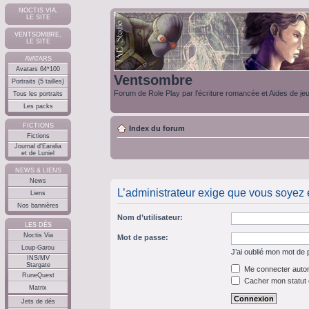
NOCTIS VIA,
LE SITE
VENTSOMBRE,
LE SITE
AVATARS
Avatars 64*100
Ventsombre
Portraits (5 tailles)
Forum de Role Play par l'écriture romancée et Aides de je
Tous les portraits
Les packs
FICTIONS
Index du forum
Fictions
Journal d'Earalia
et de Luniel
NEWS & LIENS
News
L’administrateur exige que vous soyez e
Liens
Nos bannières
Nom d’utilisateur:
LES DÉS
Noctis Via
Mot de passe:
Loup-Garou
J’ai oublié mon mot de
INS/MV
Stargate
Me connecter autom
RuneQuest
Cacher mon statut e
Matrix
Jets de dés