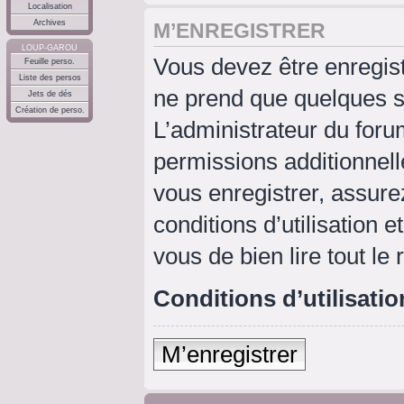
Localisation
Archives
M’ENREGISTRER
LOUP-GAROU
Vous devez être enregis
Feuille perso.
Liste des persos
ne prend que quelques s
Jets de dés
Création de perso.
L’administrateur du for
permissions additionnell
vous enregistrer, assure
conditions d’utilisation e
vous de bien lire tout le
Conditions d’utilisatio
M’enregistrer