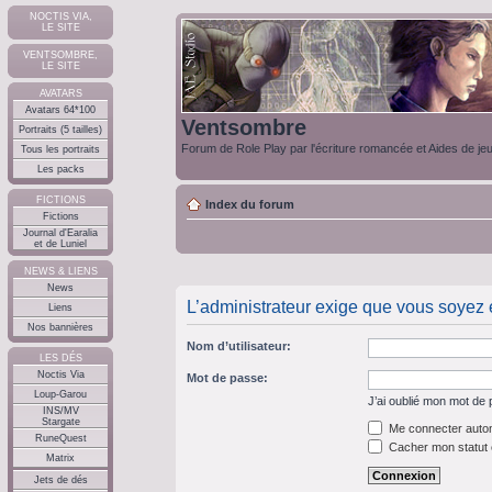
NOCTIS VIA,
LE SITE
VENTSOMBRE,
LE SITE
AVATARS
Avatars 64*100
Ventsombre
Portraits (5 tailles)
Forum de Role Play par l'écriture romancée et Aides de je
Tous les portraits
Les packs
FICTIONS
Index du forum
Fictions
Journal d'Earalia
et de Luniel
NEWS & LIENS
News
L’administrateur exige que vous soyez e
Liens
Nos bannières
Nom d’utilisateur:
LES DÉS
Noctis Via
Mot de passe:
Loup-Garou
J’ai oublié mon mot de
INS/MV
Stargate
Me connecter autom
RuneQuest
Cacher mon statut e
Matrix
Jets de dés