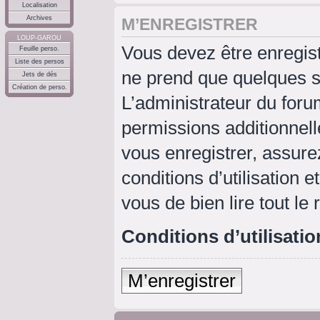
Localisation
Archives
M’ENREGISTRER
LOUP-GAROU
Vous devez être enregis
Feuille perso.
Liste des persos
ne prend que quelques s
Jets de dés
Création de perso.
L’administrateur du for
permissions additionnell
vous enregistrer, assure
conditions d’utilisation e
vous de bien lire tout le
Conditions d’utilisatio
M’enregistrer