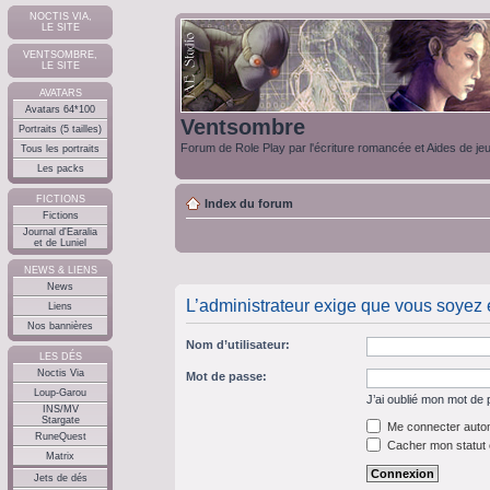
NOCTIS VIA,
LE SITE
VENTSOMBRE,
LE SITE
AVATARS
Avatars 64*100
Ventsombre
Portraits (5 tailles)
Forum de Role Play par l'écriture romancée et Aides de je
Tous les portraits
Les packs
FICTIONS
Index du forum
Fictions
Journal d'Earalia
et de Luniel
NEWS & LIENS
News
L’administrateur exige que vous soyez e
Liens
Nos bannières
Nom d’utilisateur:
LES DÉS
Noctis Via
Mot de passe:
Loup-Garou
J’ai oublié mon mot de
INS/MV
Stargate
Me connecter autom
RuneQuest
Cacher mon statut e
Matrix
Jets de dés