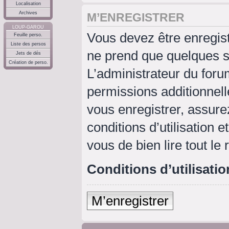
Localisation
Archives
M’ENREGISTRER
LOUP-GAROU
Vous devez être enregis
Feuille perso.
Liste des persos
ne prend que quelques s
Jets de dés
Création de perso.
L’administrateur du for
permissions additionnell
vous enregistrer, assure
conditions d’utilisation e
vous de bien lire tout le
Conditions d’utilisatio
M’enregistrer