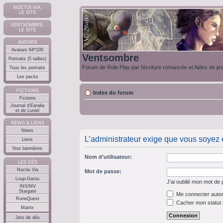
NOCTIS VIA,
LE SITE
VENTSOMBRE,
LE SITE
AVATARS
Avatars 64*100
Ventsombre
Portraits (5 tailles)
Forum de Role Play par l'écriture romancée et Aides de je
Tous les portraits
Les packs
FICTIONS
Index du forum
Fictions
Journal d'Earalia
et de Luniel
NEWS & LIENS
News
L’administrateur exige que vous soyez e
Liens
Nos bannières
Nom d’utilisateur:
LES DÉS
Noctis Via
Mot de passe:
Loup-Garou
J’ai oublié mon mot de
INS/MV
Stargate
Me connecter autom
RuneQuest
Cacher mon statut e
Matrix
Jets de dés