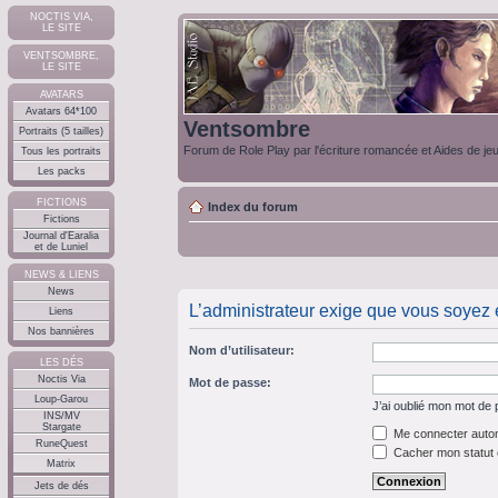
NOCTIS VIA,
LE SITE
VENTSOMBRE,
LE SITE
AVATARS
Avatars 64*100
Ventsombre
Portraits (5 tailles)
Forum de Role Play par l'écriture romancée et Aides de je
Tous les portraits
Les packs
FICTIONS
Index du forum
Fictions
Journal d'Earalia
et de Luniel
NEWS & LIENS
News
L’administrateur exige que vous soyez e
Liens
Nos bannières
Nom d’utilisateur:
LES DÉS
Noctis Via
Mot de passe:
Loup-Garou
J’ai oublié mon mot de
INS/MV
Stargate
Me connecter autom
RuneQuest
Cacher mon statut e
Matrix
Jets de dés