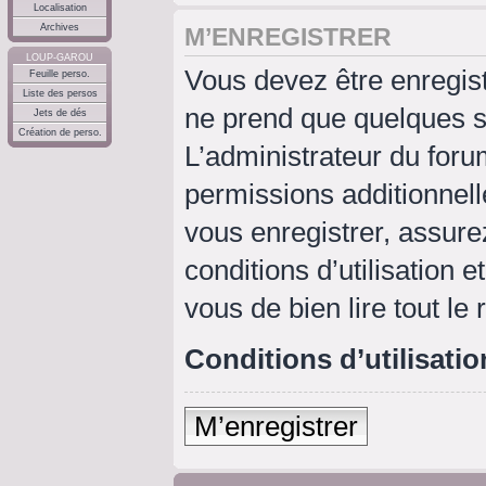
Localisation
Archives
M’ENREGISTRER
LOUP-GAROU
Vous devez être enregis
Feuille perso.
Liste des persos
ne prend que quelques s
Jets de dés
Création de perso.
L’administrateur du for
permissions additionnell
vous enregistrer, assure
conditions d’utilisation e
vous de bien lire tout le
Conditions d’utilisatio
M’enregistrer