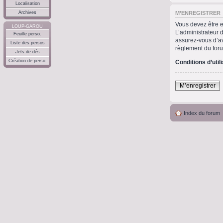
Localisation
M’ENREGISTRER
Archives
Vous devez être e
LOUP-GAROU
L’administrateur 
Feuille perso.
assurez-vous d’avo
Liste des persos
règlement du for
Jets de dés
Création de perso.
Conditions d’util
M’enregistrer
Index du forum