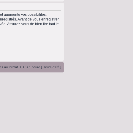
t augmente vos possibilités.
registrés. Avant de vous enregistrer,
vée. Assurez-vous de bien lire tout le
es au format UTC + 1 heure [ Heure d’été ]