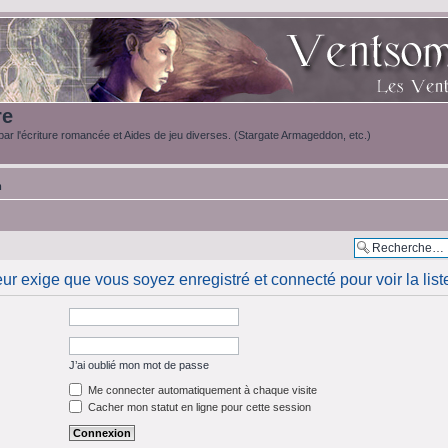
re
ar l'écriture romancée et Aides de jeu diverses. (Stargate Armageddon, etc.)
m
eur exige que vous soyez enregistré et connecté pour voir la li
J’ai oublié mon mot de passe
Me connecter automatiquement à chaque visite
Cacher mon statut en ligne pour cette session