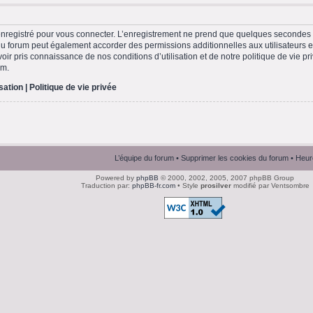
nregistré pour vous connecter. L’enregistrement ne prend que quelques secondes e
du forum peut également accorder des permissions additionnelles aux utilisateurs en
ir pris connaissance de nos conditions d’utilisation et de notre politique de vie pri
um.
isation
|
Politique de vie privée
L’équipe du forum
•
Supprimer les cookies du forum
• Heur
Powered by
phpBB
© 2000, 2002, 2005, 2007 phpBB Group
Traduction par:
phpBB-fr.com
• Style
prosilver
modifié par Ventsombre