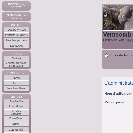
NOCTIS VIA,
LE SITE
VENTSOMBRE,
LE SITE
AVATARS
Avatars 64*100
Ventsomb
Portraits (5 tailles)
Forum de Role Play p
Tous les portraits
Les packs
FICTIONS
Index du foru
Fictions
Journal d'Earalia
et de Luniel
NEWS & LIENS
News
L’administrat
Liens
Nos bannières
Nom d’utilisateur:
LES DÉS
Noctis Via
Mot de passe:
Loup-Garou
INS/MV
Stargate
RuneQuest
Matrix
Jets de dés