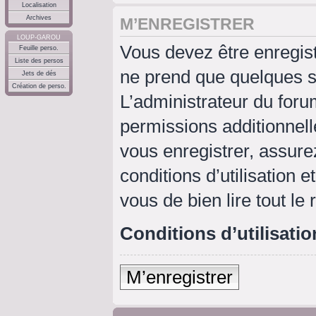
Localisation
Archives
M’ENREGISTRER
LOUP-GAROU
Vous devez être enregis
Feuille perso.
Liste des persos
ne prend que quelques s
Jets de dés
Création de perso.
L’administrateur du for
permissions additionnell
vous enregistrer, assure
conditions d’utilisation e
vous de bien lire tout le
Conditions d’utilisatio
M’enregistrer