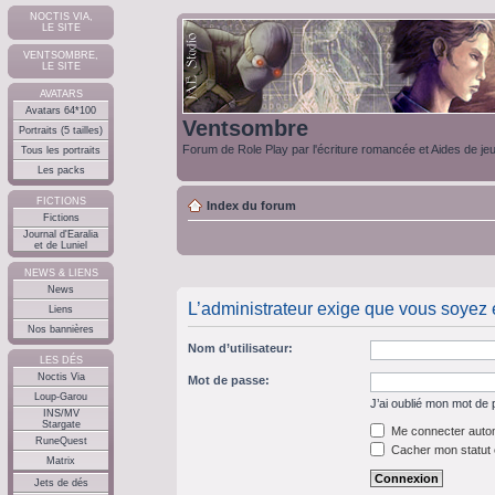
NOCTIS VIA,
LE SITE
VENTSOMBRE,
LE SITE
AVATARS
Avatars 64*100
Ventsombre
Portraits (5 tailles)
Forum de Role Play par l'écriture romancée et Aides de je
Tous les portraits
Les packs
FICTIONS
Index du forum
Fictions
Journal d'Earalia
et de Luniel
NEWS & LIENS
News
L’administrateur exige que vous soyez e
Liens
Nos bannières
Nom d’utilisateur:
LES DÉS
Noctis Via
Mot de passe:
Loup-Garou
J’ai oublié mon mot de
INS/MV
Stargate
Me connecter autom
RuneQuest
Cacher mon statut e
Matrix
Jets de dés