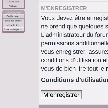
Localisation
Archives
M’ENREGISTRER
LOUP-GAROU
Vous devez être enregis
Feuille perso.
Liste des persos
ne prend que quelques s
Jets de dés
Création de perso.
L’administrateur du for
permissions additionnell
vous enregistrer, assure
conditions d’utilisation e
vous de bien lire tout le
Conditions d’utilisatio
M’enregistrer