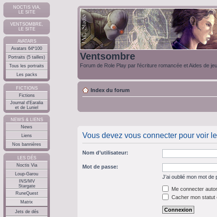
NOCTIS VIA,
LE SITE
VENTSOMBRE,
LE SITE
AVATARS
Avatars 64*100
Ventsombre
Portraits (5 tailles)
Forum de Role Play par l'écriture romancée et Aides de je
Tous les portraits
Les packs
FICTIONS
Index du forum
Fictions
Journal d'Earalia
et de Luniel
NEWS & LIENS
News
Vous devez vous connecter pour voir le
Liens
Nos bannières
Nom d’utilisateur:
LES DÉS
Noctis Via
Mot de passe:
Loup-Garou
J’ai oublié mon mot de
INS/MV
Stargate
Me connecter autom
RuneQuest
Cacher mon statut e
Matrix
Jets de dés