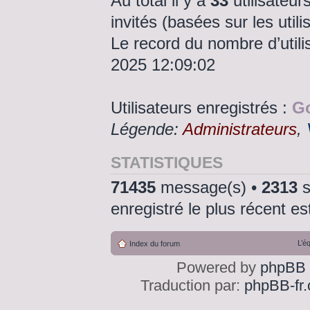
Au total il y a
33
utilisateurs
invités (basées sur les util
Le record du nombre d’utili
2025 12:09:02
Utilisateurs enregistrés :
Go
Légende:
Administrateurs
,
STATISTIQUES
71435
message(s) •
2313
s
enregistré le plus récent e
L’é
Index du forum
Powered by
phpBB
Traduction par:
phpBB-fr