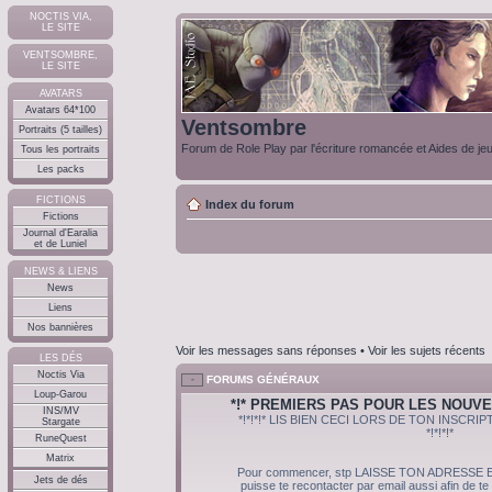
NOCTIS VIA,
LE SITE
VENTSOMBRE,
LE SITE
AVATARS
Avatars 64*100
Ventsombre
Portraits (5 tailles)
Forum de Role Play par l'écriture romancée et Aides de je
Tous les portraits
Les packs
FICTIONS
Index du forum
Fictions
Journal d'Earalia
et de Luniel
NEWS & LIENS
News
Liens
Nos bannières
Voir les messages sans réponses
•
Voir les sujets récents
LES DÉS
Noctis Via
FORUMS GÉNÉRAUX
Loup-Garou
*!* PREMIERS PAS POUR LES NOUVE
INS/MV
*!*!*!* LIS BIEN CECI LORS DE TON INSCR
Stargate
*!*!*!*
RuneQuest
Matrix
Pour commencer, stp LAISSE TON ADRESSE E
Jets de dés
puisse te recontacter par email aussi afin de te