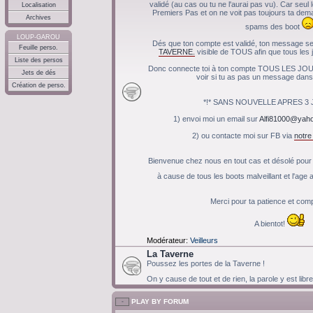
validé (au cas ou tu ne l'aurai pas vu). Car seul
Localisation
Premiers Pas et on ne voit pas toujours ta de
Archives
spams des boot
LOUP-GAROU
Dés que ton compte est validé, ton message ser
Feuille perso.
TAVERNE.
visible de TOUS afin que tous les j
Liste des persos
Donc connecte toi à ton compte TOUS LES JOU
Jets de dés
voir si tu as pas un message dans 
Création de perso.
*!* SANS NOUVELLE APRES 3 JO
1) envoi moi un email sur
Alfi81000@yaho
2) ou contacte moi sur FB via
notr
Bienvenue chez nous en tout cas et désolé pour c
à cause de tous les boots malveillant et l'ag
Merci pour ta patience et co
A bientot!
Modérateur:
Veilleurs
La Taverne
Poussez les portes de la Taverne !
On y cause de tout et de rien, la parole y est libr
PLAY BY FORUM