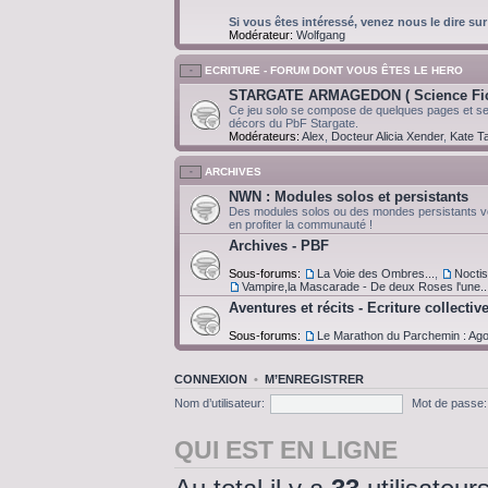
Si vous êtes intéressé, venez nous le dire sur
Modérateur:
Wolfgang
ECRITURE - FORUM DONT VOUS ÊTES LE HERO
STARGATE ARMAGEDON ( Science Fict
Ce jeu solo se compose de quelques pages et ser
décors du PbF Stargate.
Modérateurs:
Alex
,
Docteur Alicia Xender
,
Kate Ta
ARCHIVES
NWN : Modules solos et persistants
Des modules solos ou des mondes persistants v
en profiter la communauté !
Archives - PBF
Sous-forums:
La Voie des Ombres...
,
Noctis 
Vampire,la Mascarade - De deux Roses l'une..
Aventures et récits - Ecriture collectiv
Sous-forums:
Le Marathon du Parchemin : Ag
CONNEXION
•
M’ENREGISTRER
Nom d’utilisateur:
Mot de passe:
QUI EST EN LIGNE