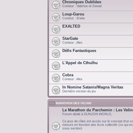
Chroniques Oubliées
Conteur : Valerius et Zeead
Loup-Garou
Conteur : Eriela
EXALTED
StarGate
Conteur : Alex
Défis Fantastiques
L'Appel de Cthulhu
Cobra
Conteur : Alex
In Nomine Satanis/Magna Veritas
Dernière version du jeu
MARATHON DES VELINS
Le Marathon du Parchemin : Les Velin
Forum dédié à DUNJON WORLD,
Ce jeux de rôles est accès sur le concept d'un scé
mesure en fonction des écris collectifs (ce qui exp
sous-section)