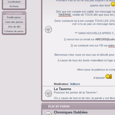
Premiers Pas et on ne voit pas toujours ta de
Localisation
spams des boot
Archives
Dés que ton compte est validé, ton message ser
LOUP-GAROU
TAVERNE.
visible de TOUS afin que tous les j
Feuille perso.
Donc connecte toi à ton compte TOUS LES JOU
Liste des persos
voir si tu as pas un message dans 
Jets de dés
Création de perso.
*!* SANS NOUVELLE APRES 3 JO
1) envoi moi un email sur
Alfi81000@yaho
2) ou contacte moi sur FB via
notr
Bienvenue chez nous en tout cas et désolé pour c
à cause de tous les boots malveillant et l'ag
Merci pour ta patience et co
A bientot!
Modérateur:
Veilleurs
La Taverne
Poussez les portes de la Taverne !
On y cause de tout et de rien, la parole y est libr
PLAY BY FORUM
Chroniques Oubliées