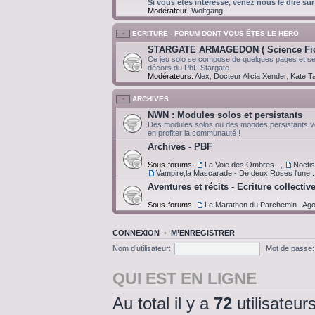
Si vous êtes intéressé, venez nous le dire sur
Modérateur:
Wolfgang
ECRITURE - FORUM DONT VOUS ÊTES LE HERO
STARGATE ARMAGEDON ( Science Fict
Ce jeu solo se compose de quelques pages et ser
décors du PbF Stargate.
Modérateurs:
Alex
,
Docteur Alicia Xender
,
Kate Ta
ARCHIVES
NWN : Modules solos et persistants
Des modules solos ou des mondes persistants v
en profiter la communauté !
Archives - PBF
Sous-forums:
La Voie des Ombres...
,
Noctis 
Vampire,la Mascarade - De deux Roses l'une..
Aventures et récits - Ecriture collectiv
Sous-forums:
Le Marathon du Parchemin : Ag
CONNEXION
•
M’ENREGISTRER
Nom d’utilisateur:
Mot de passe:
QUI EST EN LIGNE
Au total il y a
72
utilisateurs