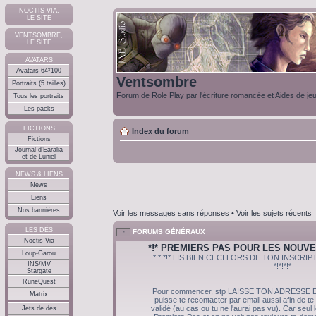
NOCTIS VIA,
LE SITE
VENTSOMBRE,
LE SITE
AVATARS
Avatars 64*100
Ventsombre
Portraits (5 tailles)
Forum de Role Play par l'écriture romancée et Aides de je
Tous les portraits
Les packs
FICTIONS
Index du forum
Fictions
Journal d'Earalia
et de Luniel
NEWS & LIENS
News
Liens
Nos bannières
Voir les messages sans réponses
•
Voir les sujets récents
LES DÉS
FORUMS GÉNÉRAUX
Noctis Via
*!* PREMIERS PAS POUR LES NOUVE
Loup-Garou
*!*!*!* LIS BIEN CECI LORS DE TON INSCR
INS/MV
*!*!*!*
Stargate
RuneQuest
Pour commencer, stp LAISSE TON ADRESSE E
Matrix
puisse te recontacter par email aussi afin de te
validé (au cas ou tu ne l'aurai pas vu). Car seul
Jets de dés