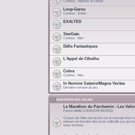
Conteur : Valerius et Zeead
Loup-Garou
Conteur : Eriela
EXALTED
StarGate
Conteur : Alex
Défis Fantastiques
L'Appel de Cthulhu
Cobra
Conteur : Alex
In Nomine Satanis/Magna Veritas
Dernière version du jeu
MARATHON DES VELINS
Le Marathon du Parchemin : Les Velin
Forum dédié à DUNJON WORLD,
Ce jeux de rôles est accès sur le concept d'un scé
mesure en fonction des écris collectifs (ce qui exp
sous-section)