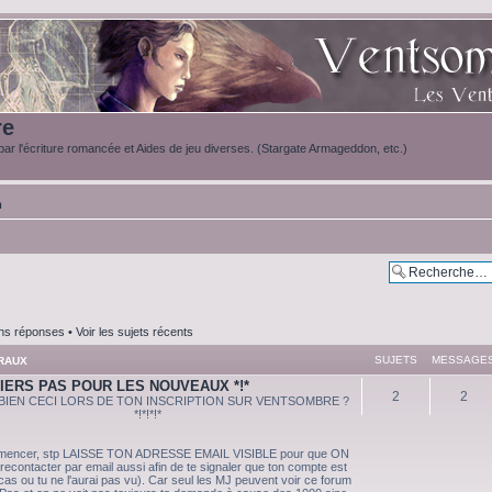
re
ar l'écriture romancée et Aides de jeu diverses. (Stargate Armageddon, etc.)
m
ans réponses
•
Voir les sujets récents
SUJETS
MESSAGE
RAUX
MIERS PAS POUR LES NOUVEAUX *!*
2
2
LIS BIEN CECI LORS DE TON INSCRIPTION SUR VENTSOMBRE ?
*!*!*!*
mencer, stp LAISSE TON ADRESSE EMAIL VISIBLE pour que ON
 recontacter par email aussi afin de te signaler que ton compte est
 cas ou tu ne l'aurai pas vu). Car seul les MJ peuvent voir ce forum