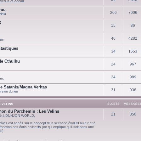
alerius et Zeead
rou
206
7006
riela
D
15
86
46
4282
lex
ntastiques
34
1553
de Cthulhu
24
967
24
989
lex
e Satanis/Magna Veritas
31
938
rsion du jeu
SUJETS
MESSAGE
 VELINS
hon du Parchemin : Les Velins
21
350
ié à DUNJON WORLD,
rôles est accès sur le concept d'un scénario évolutif au fur et à
nction des écris collectifs (ce qui explique qu'il soit dans une
on)