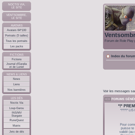
NOCTIS VIA,
LE SITE
VENTSOMBRE,
LE SITE
AVATARS
Avatars 64*100
Ventsomb
Portraits (5 tailles)
Forum de Role Play p
Tous les portraits
Les packs
FICTIONS
Index du foru
Fictions
Journal d'Earalia
et de Luniel
NEWS & LIENS
News
Liens
Nos bannières
Voir les messages s
LES DÉS
FORUMS GÉNÉ
Noctis Via
*!* PRE
Loup-Garou
*!*!*!* 
INS/MV
Stargate
RuneQuest
Pour com
Matrix
puisse te
validé (au
Jets de dés