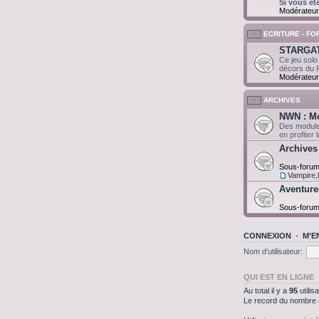
Si vous êt
Modérateur
ECRITURE - F
STARGAT
Ce jeu solo
décors du 
Modérateur
ARCHIVES
NWN : Mo
Des module
en profiter
Archives
Sous-foru
Vampire,
Aventures
Sous-foru
CONNEXION
•
M’E
Nom d’utilisateur:
QUI EST EN LIGNE
Au total il y a
95
utilis
Le record du nombre d