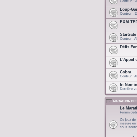
Conteur : V
Loup-Ga
Conteur : E
EXALTE
StarGate
Conteur : A
Défis Fa
L'Appel 
Cobra
Conteur : A
In Nomin
Dernière ve
MARATHON DES
Le Marat
Forum déd
Ce jeux de 
mesure en fo
sous-secti