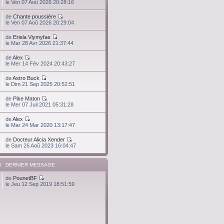
le Ven 07 Aoû 2026 20:28:16
de
Chante poussière
le Ven 07 Aoû 2026 20:29:04
de
Eriela Viymyfae
le Mar 28 Avr 2026 21:37:44
de
Alex
le Mer 14 Fév 2024 20:43:27
de
Astro Buck
le Dim 21 Sep 2025 20:52:51
de
Pike Maton
le Mer 07 Juil 2021 05:31:28
de
Alex
le Mar 24 Mar 2020 13:17:47
de
Docteur Alicia Xender
le Sam 26 Aoû 2023 16:04:47
S
DERNIER MESSAGE
de
PounetBF
le Jeu 12 Sep 2019 18:51:59