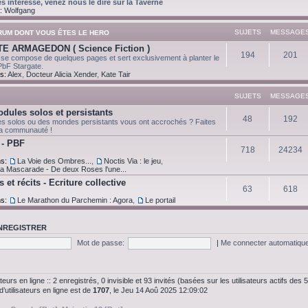
es intéressé, venez nous le dire sur la Taverne
:
Wolfgang
SUJETS
MESSAGE
ORUM DONT VOUS ÊTES LE HERO
E ARMAGEDON ( Science Fiction )
194
201
 se compose de quelques pages et sert exclusivement à planter le
PbF Stargate.
s:
Alex
,
Docteur Alicia Xender
,
Kate Tair
SUJETS
MESSAGE
dules solos et persistants
48
192
s solos ou des mondes persistants vous ont accrochés ? Faites
 la communauté !
 - PBF
718
24234
ms:
La Voie des Ombres...
,
Noctis Via : le jeu
,
la Mascarade - De deux Roses l'une...
 et récits - Ecriture collective
63
618
ms:
Le Marathon du Parchemin : Agora
,
Le portail
NREGISTRER
Mot de passe:
|
Me connecter automatique
ateurs en ligne :: 2 enregistrés, 0 invisible et 93 invités (basées sur les utilisateurs actifs des
’utilisateurs en ligne est de
1707
, le Jeu 14 Aoû 2025 12:09:02