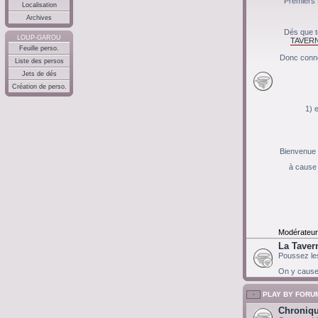
Premiers 
Localisation
Archives
Dés que t
LOUP-GAROU
TAVERN
Feuille perso.
Donc conne
Liste des persos
Jets de dés
Création de perso.
1) 
Bienvenue c
à cause 
Modérateur
La Taver
Poussez les
On y cause d
PLAY BY FORU
Chroniqu