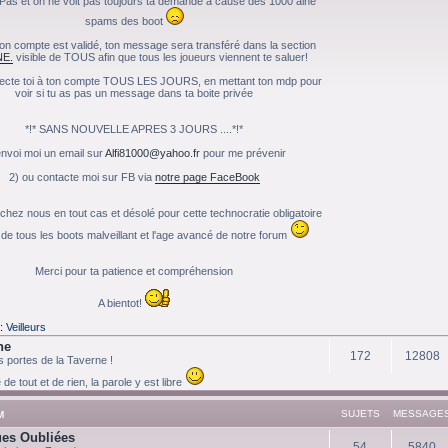
Pas et on ne voit pas toujours ta demande à cause des 1000 aine
spams des boot
on compte est validé, ton message sera transféré dans la section
E.
visible de TOUS afin que tous les joueurs viennent te saluer!
cte toi à ton compte TOUS LES JOURS, en mettant ton mdp pour
voir si tu as pas un message dans ta boite privée
*!* SANS NOUVELLE APRES 3 JOURS ....*!*
envoi moi un email sur
Alfi81000@yahoo.fr
pour me prévenir
2) ou contacte moi sur FB via
notre page FaceBook
hez nous en tout cas et désolé pour cette technocratie obligatoire
de tous les boots malveillant et l'age avancé de notre forum
Merci pour ta patience et compréhension
A bientot!
:
Veilleurs
ne
172
12808
 portes de la Taverne !
e tout et de rien, la parole y est libre
SUJETS
MESSAGE
M
es Oubliées
54
5840