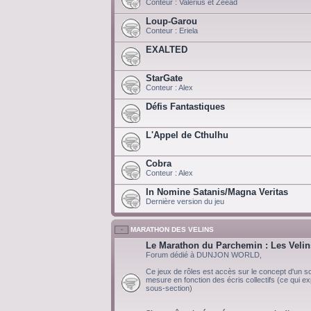
Conteur : Valerius et Zeead
Loup-Garou
Conteur : Eriela
EXALTED
StarGate
Conteur : Alex
Défis Fantastiques
L'Appel de Cthulhu
Cobra
Conteur : Alex
In Nomine Satanis/Magna Veritas
Dernière version du jeu
MARATHON DES VELINS
Le Marathon du Parchemin : Les Velin
Forum dédié à DUNJON WORLD,
Ce jeux de rôles est accès sur le concept d'un scé
mesure en fonction des écris collectifs (ce qui exp
sous-section)