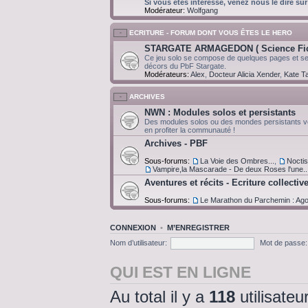
Si vous êtes intéressé, venez nous le dire sur
Modérateur:
Wolfgang
ECRITURE - FORUM DONT VOUS ÊTES LE HERO
STARGATE ARMAGEDON ( Science Fict
Ce jeu solo se compose de quelques pages et ser
décors du PbF Stargate.
Modérateurs:
Alex
,
Docteur Alicia Xender
,
Kate Ta
ARCHIVES
NWN : Modules solos et persistants
Des modules solos ou des mondes persistants v
en profiter la communauté !
Archives - PBF
Sous-forums:
La Voie des Ombres...
,
Noctis 
Vampire,la Mascarade - De deux Roses l'une..
Aventures et récits - Ecriture collectiv
Sous-forums:
Le Marathon du Parchemin : Ag
CONNEXION
•
M’ENREGISTRER
Nom d’utilisateur:
Mot de passe:
QUI EST EN LIGNE
Au total il y a
118
utilisateu