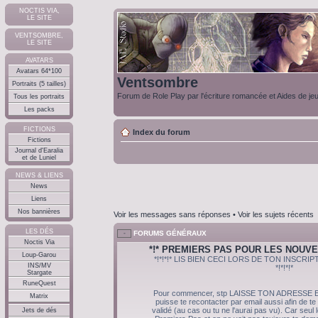
NOCTIS VIA,
LE SITE
VENTSOMBRE,
LE SITE
AVATARS
Avatars 64*100
Ventsombre
Portraits (5 tailles)
Forum de Role Play par l'écriture romancée et Aides de je
Tous les portraits
Les packs
FICTIONS
Index du forum
Fictions
Journal d'Earalia
et de Luniel
NEWS & LIENS
News
Liens
Nos bannières
Voir les messages sans réponses
•
Voir les sujets récents
LES DÉS
FORUMS GÉNÉRAUX
Noctis Via
*!* PREMIERS PAS POUR LES NOUVE
Loup-Garou
*!*!*!* LIS BIEN CECI LORS DE TON INSCR
INS/MV
*!*!*!*
Stargate
RuneQuest
Pour commencer, stp LAISSE TON ADRESSE E
Matrix
puisse te recontacter par email aussi afin de te
validé (au cas ou tu ne l'aurai pas vu). Car seul
Jets de dés