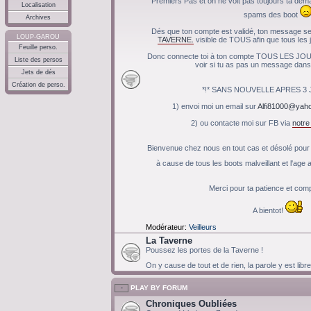
Premiers Pas et on ne voit pas toujours ta de
Localisation
spams des boot
Archives
Dés que ton compte est validé, ton message ser
LOUP-GAROU
TAVERNE.
visible de TOUS afin que tous les j
Feuille perso.
Donc connecte toi à ton compte TOUS LES JOU
Liste des persos
voir si tu as pas un message dans 
Jets de dés
Création de perso.
*!* SANS NOUVELLE APRES 3 JO
1) envoi moi un email sur
Alfi81000@yaho
2) ou contacte moi sur FB via
notr
Bienvenue chez nous en tout cas et désolé pour c
à cause de tous les boots malveillant et l'ag
Merci pour ta patience et co
A bientot!
Modérateur:
Veilleurs
La Taverne
Poussez les portes de la Taverne !
On y cause de tout et de rien, la parole y est libr
PLAY BY FORUM
Chroniques Oubliées