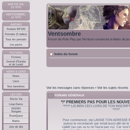
NOCTIS VIA,
LE SITE
VENTSOMBRE,
LE SITE
AVATARS
Avatars 64*100
Ventsombre
Portraits (5 tailles)
Forum de Role Play par l'écriture romancée et Aides de je
Tous les portraits
Les packs
FICTIONS
Index du forum
Fictions
Journal d'Earalia
et de Luniel
NEWS & LIENS
News
Liens
Nos bannières
Voir les messages sans réponses
•
Voir les sujets récents
LES DÉS
FORUMS GÉNÉRAUX
Noctis Via
*!* PREMIERS PAS POUR LES NOUVE
Loup-Garou
*!*!*!* LIS BIEN CECI LORS DE TON INSCR
INS/MV
*!*!*!*
Stargate
RuneQuest
Pour commencer, stp LAISSE TON ADRESSE E
Matrix
puisse te recontacter par email aussi afin de te
validé (au cas ou tu ne l'aurai pas vu). Car seul
Jets de dés