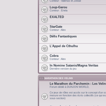
Conteur : Valerius et Zeead
Loup-Garou
Conteur : Eriela
EXALTED
StarGate
Conteur : Alex
Défis Fantastiques
L'Appel de Cthulhu
Cobra
Conteur : Alex
In Nomine Satanis/Magna Veritas
Dernière version du jeu
MARATHON DES VELINS
Le Marathon du Parchemin : Les Velin
Forum dédié à DUNJON WORLD,
Ce jeux de rôles est accès sur le concept d'un scé
mesure en fonction des écris collectifs (ce qui exp
sous-section)