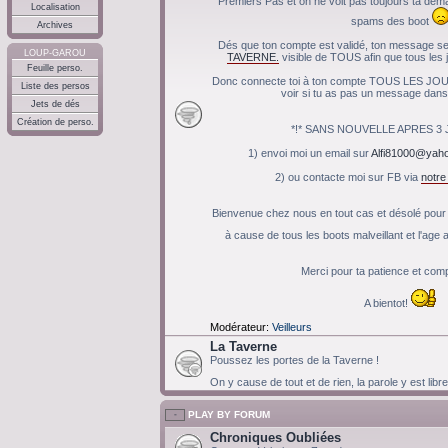
Premiers Pas et on ne voit pas toujours ta de
Localisation
spams des boot
Archives
Dés que ton compte est validé, ton message ser
LOUP-GAROU
TAVERNE.
visible de TOUS afin que tous les j
Feuille perso.
Donc connecte toi à ton compte TOUS LES JOU
Liste des persos
voir si tu as pas un message dans 
Jets de dés
Création de perso.
*!* SANS NOUVELLE APRES 3 JO
1) envoi moi un email sur
Alfi81000@yaho
2) ou contacte moi sur FB via
notr
Bienvenue chez nous en tout cas et désolé pour c
à cause de tous les boots malveillant et l'ag
Merci pour ta patience et co
A bientot!
Modérateur:
Veilleurs
La Taverne
Poussez les portes de la Taverne !
On y cause de tout et de rien, la parole y est libr
PLAY BY FORUM
Chroniques Oubliées