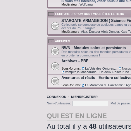
Si vous êtes intéressé, venez nous le dire sur
Modérateur:
Wolfgang
ECRITURE - FORUM DONT VOUS ÊTES LE HERO
STARGATE ARMAGEDON ( Science Fict
Ce jeu solo se compose de quelques pages et ser
décors du PbF Stargate.
Modérateurs:
Alex
,
Docteur Alicia Xender
,
Kate Ta
ARCHIVES
NWN : Modules solos et persistants
Des modules solos ou des mondes persistants v
en profiter la communauté !
Archives - PBF
Sous-forums:
La Voie des Ombres...
,
Noctis 
Vampire,la Mascarade - De deux Roses l'une..
Aventures et récits - Ecriture collectiv
Sous-forums:
Le Marathon du Parchemin : Ag
CONNEXION
•
M’ENREGISTRER
Nom d’utilisateur:
Mot de passe:
QUI EST EN LIGNE
Au total il y a
48
utilisateurs