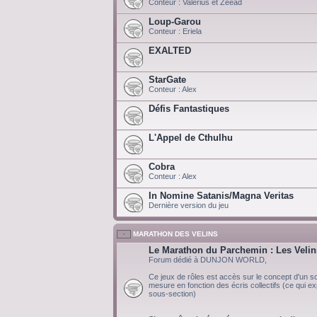
Conteur : Valerius et Zeead
Loup-Garou
Conteur : Eriela
EXALTED
StarGate
Conteur : Alex
Défis Fantastiques
L'Appel de Cthulhu
Cobra
Conteur : Alex
In Nomine Satanis/Magna Veritas
Dernière version du jeu
MARATHON DES VELINS
Le Marathon du Parchemin : Les Velin
Forum dédié à DUNJON WORLD,
Ce jeux de rôles est accès sur le concept d'un scé
mesure en fonction des écris collectifs (ce qui exp
sous-section)