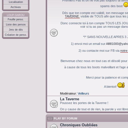
Premiers Pas et on ne voit pas toujours ta de
Localisation
spams des boot
Archives
Dés que ton compte est validé, ton message ser
LOUP-GAROU
TAVERNE.
visible de TOUS afin que tous les j
Feuille perso.
Donc connecte toi à ton compte TOUS LES JOU
Liste des persos
voir si tu as pas un message dans 
Jets de dés
Création de perso.
*!* SANS NOUVELLE APRES 3 JO
1) envoi moi un email sur
Alfi81000@yaho
2) ou contacte moi sur FB via
notr
Bienvenue chez nous en tout cas et désolé pour c
à cause de tous les boots malveillant et l'ag
Merci pour ta patience et co
A bientot!
Modérateur:
Veilleurs
La Taverne
Poussez les portes de la Taverne !
On y cause de tout et de rien, la parole y est libr
PLAY BY FORUM
Chroniques Oubliées