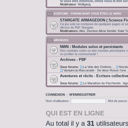
Si vous êtes intéressé, venez nous le dire sur
Modérateur:
Wolfgang
ECRITURE - FORUM DONT VOUS ÊTES LE HERO
STARGATE ARMAGEDON ( Science Fict
Ce jeu solo se compose de quelques pages et ser
décors du PbF Stargate.
Modérateurs:
Alex
,
Docteur Alicia Xender
,
Kate Ta
ARCHIVES
NWN : Modules solos et persistants
Des modules solos ou des mondes persistants v
en profiter la communauté !
Archives - PBF
Sous-forums:
La Voie des Ombres...
,
Noctis 
Vampire,la Mascarade - De deux Roses l'une..
Aventures et récits - Ecriture collectiv
Sous-forums:
Le Marathon du Parchemin : Ag
CONNEXION
•
M’ENREGISTRER
Nom d’utilisateur:
Mot de passe:
QUI EST EN LIGNE
Au total il y a
31
utilisateurs