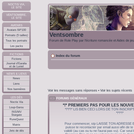
NOCTIS VIA,
LE SITE
VENTSOMBRE,
LE SITE
AVATARS
Avatars 64*100
Ventsombre
Portraits (5 tailles)
Forum de Role Play par l'écriture romancée et Aides de je
Tous les portraits
Les packs
FICTIONS
Index du forum
Fictions
Journal d'Earalia
et de Luniel
NEWS & LIENS
News
Liens
Nos bannières
Voir les messages sans réponses
•
Voir les sujets récents
LES DÉS
FORUMS GÉNÉRAUX
Noctis Via
*!* PREMIERS PAS POUR LES NOUVE
Loup-Garou
*!*!*!* LIS BIEN CECI LORS DE TON INSCR
INS/MV
*!*!*!*
Stargate
RuneQuest
Pour commencer, stp LAISSE TON ADRESSE E
Matrix
puisse te recontacter par email aussi afin de te
validé (au cas ou tu ne l'aurai pas vu). Car seul
Jets de dés