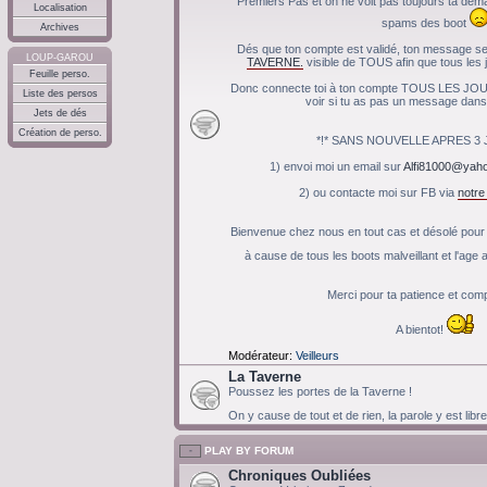
Premiers Pas et on ne voit pas toujours ta de
Localisation
spams des boot
Archives
Dés que ton compte est validé, ton message ser
LOUP-GAROU
TAVERNE.
visible de TOUS afin que tous les j
Feuille perso.
Donc connecte toi à ton compte TOUS LES JOU
Liste des persos
voir si tu as pas un message dans 
Jets de dés
Création de perso.
*!* SANS NOUVELLE APRES 3 JO
1) envoi moi un email sur
Alfi81000@yaho
2) ou contacte moi sur FB via
notr
Bienvenue chez nous en tout cas et désolé pour c
à cause de tous les boots malveillant et l'ag
Merci pour ta patience et co
A bientot!
Modérateur:
Veilleurs
La Taverne
Poussez les portes de la Taverne !
On y cause de tout et de rien, la parole y est libr
PLAY BY FORUM
Chroniques Oubliées