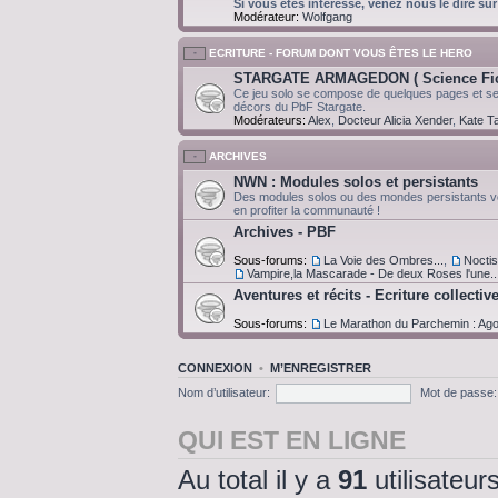
Si vous êtes intéressé, venez nous le dire sur
Modérateur:
Wolfgang
ECRITURE - FORUM DONT VOUS ÊTES LE HERO
STARGATE ARMAGEDON ( Science Fict
Ce jeu solo se compose de quelques pages et ser
décors du PbF Stargate.
Modérateurs:
Alex
,
Docteur Alicia Xender
,
Kate Ta
ARCHIVES
NWN : Modules solos et persistants
Des modules solos ou des mondes persistants v
en profiter la communauté !
Archives - PBF
Sous-forums:
La Voie des Ombres...
,
Noctis 
Vampire,la Mascarade - De deux Roses l'une..
Aventures et récits - Ecriture collectiv
Sous-forums:
Le Marathon du Parchemin : Ag
CONNEXION
•
M’ENREGISTRER
Nom d’utilisateur:
Mot de passe:
QUI EST EN LIGNE
Au total il y a
91
utilisateurs