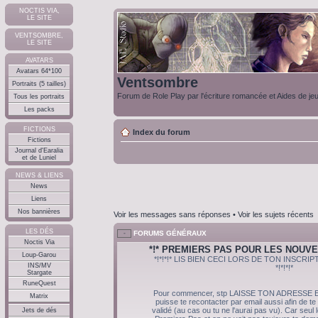
NOCTIS VIA,
LE SITE
VENTSOMBRE,
LE SITE
AVATARS
Avatars 64*100
Ventsombre
Portraits (5 tailles)
Forum de Role Play par l'écriture romancée et Aides de je
Tous les portraits
Les packs
FICTIONS
Index du forum
Fictions
Journal d'Earalia
et de Luniel
NEWS & LIENS
News
Liens
Nos bannières
Voir les messages sans réponses
•
Voir les sujets récents
LES DÉS
FORUMS GÉNÉRAUX
Noctis Via
*!* PREMIERS PAS POUR LES NOUVE
Loup-Garou
*!*!*!* LIS BIEN CECI LORS DE TON INSCR
INS/MV
*!*!*!*
Stargate
RuneQuest
Pour commencer, stp LAISSE TON ADRESSE E
Matrix
puisse te recontacter par email aussi afin de te
validé (au cas ou tu ne l'aurai pas vu). Car seul
Jets de dés