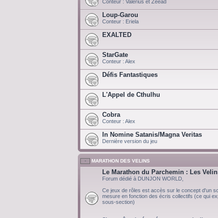
Conteur : Valerius et Zeead
Loup-Garou
Conteur : Eriela
EXALTED
StarGate
Conteur : Alex
Défis Fantastiques
L'Appel de Cthulhu
Cobra
Conteur : Alex
In Nomine Satanis/Magna Veritas
Dernière version du jeu
MARATHON DES VELINS
Le Marathon du Parchemin : Les Velin
Forum dédié à DUNJON WORLD,
Ce jeux de rôles est accès sur le concept d'un scé
mesure en fonction des écris collectifs (ce qui exp
sous-section)