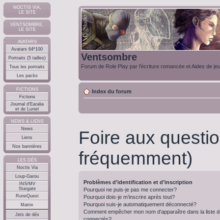
NOCTIS VIA,
LE SITE
VENTSOMBRE,
LE SITE
AVATARS
Avatars 64*100
Ventsombre
Portraits (5 tailles)
Forum de Role Play par l'écriture romancée et Aides de je
Tous les portraits
Les packs
FICTIONS
Index du forum
Fictions
Journal d'Earalia
et de Luniel
NEWS & LIENS
News
Foire aux questi
Liens
Nos bannières
fréquemment)
LES DÉS
Noctis Via
Loup-Garou
Problèmes d’identification et d’inscription
INS/MV
Stargate
Pourquoi ne puis-je pas me connecter?
RuneQuest
Pourquoi dois-je m’inscrire après tout?
Pourquoi suis-je automatiquement déconnecté?
Matrix
Comment empêcher mon nom d’apparaître dans la liste de
Jets de dés
connectés?