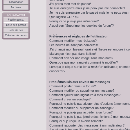
Localisation
J’ai perdu mon mot de passe!
Archives
Je suis enregistré mais je ne peux pas me connecter!
Je me suis enregistré par le passé mais je ne peux plus
LOUP-GAROU
Que signifie COPPA?
Feuille perso.
Pourquoi ne puis-je pas m’inscrire?
Liste des persos
A quoi sert “Supprimer les cookies du forum”?
Jets de dés
Création de perso.
Préférences et réglages de l’utilisateur
Comment modifier mes réglages?
Les heures ne sont pas correctes!
J’ai changé mon fuseau horaire et l’heure est encore inco
Ma langue n’est pas dans la liste!
Comment afficher une image sous mon nom?
Qu’est-ce que mon rang et comment le modifier?
Lorsque je clique sur le lien
e-mail
d’un utilisateur, on m
connecter?
Problèmes liés aux envois de messages
Comment poster dans un forum?
Comment modifier ou supprimer un message?
Comment ajouter une signature à mes messages?
Comment créer un sondage?
Pourquoi ne puis-je pas ajouter plus d’options à mon so
Comment modifier ou supprimer un sondage?
Pourquoi ne puis-je pas accéder à un forum?
Pourquoi ne puis-je pas joindre des fichiers à mon mess
Pourquoi ai-je reçu un avertissement?
Comment rapporter des messages à un modérateur?
A quoi sert le bouton “Sauvegarder” dans la page de réda