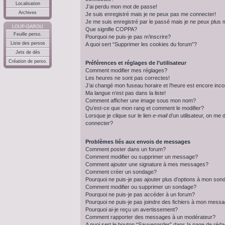
Localisation
J’ai perdu mon mot de passe!
Archives
Je suis enregistré mais je ne peux pas me connecter!
Je me suis enregistré par le passé mais je ne peux plus
LOUP-GAROU
Que signifie COPPA?
Feuille perso.
Pourquoi ne puis-je pas m’inscrire?
Liste des persos
A quoi sert “Supprimer les cookies du forum”?
Jets de dés
Création de perso.
Préférences et réglages de l’utilisateur
Comment modifier mes réglages?
Les heures ne sont pas correctes!
J’ai changé mon fuseau horaire et l’heure est encore inco
Ma langue n’est pas dans la liste!
Comment afficher une image sous mon nom?
Qu’est-ce que mon rang et comment le modifier?
Lorsque je clique sur le lien
e-mail
d’un utilisateur, on m
connecter?
Problèmes liés aux envois de messages
Comment poster dans un forum?
Comment modifier ou supprimer un message?
Comment ajouter une signature à mes messages?
Comment créer un sondage?
Pourquoi ne puis-je pas ajouter plus d’options à mon so
Comment modifier ou supprimer un sondage?
Pourquoi ne puis-je pas accéder à un forum?
Pourquoi ne puis-je pas joindre des fichiers à mon mess
Pourquoi ai-je reçu un avertissement?
Comment rapporter des messages à un modérateur?
A quoi sert le bouton “Sauvegarder” dans la page de réda