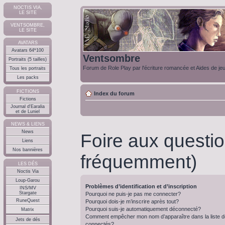
NOCTIS VIA,
LE SITE
VENTSOMBRE,
LE SITE
AVATARS
Avatars 64*100
Ventsombre
Portraits (5 tailles)
Forum de Role Play par l'écriture romancée et Aides de je
Tous les portraits
Les packs
FICTIONS
Index du forum
Fictions
Journal d'Earalia
et de Luniel
NEWS & LIENS
News
Foire aux questi
Liens
Nos bannières
fréquemment)
LES DÉS
Noctis Via
Loup-Garou
Problèmes d’identification et d’inscription
INS/MV
Stargate
Pourquoi ne puis-je pas me connecter?
RuneQuest
Pourquoi dois-je m’inscrire après tout?
Pourquoi suis-je automatiquement déconnecté?
Matrix
Comment empêcher mon nom d’apparaître dans la liste de
Jets de dés
connectés?