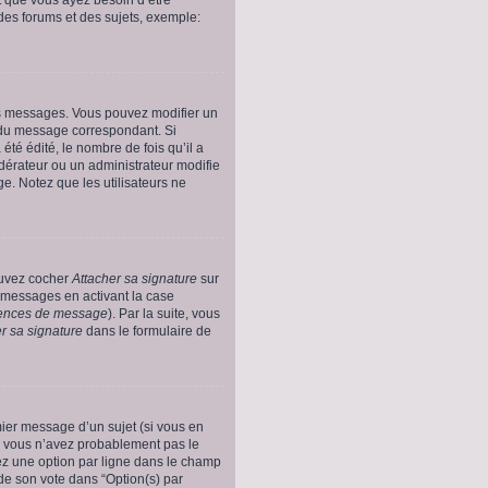
des forums et des sujets, exemple:
es messages. Vous pouvez modifier un
u message correspondant. Si
té édité, le nombre de fois qu’il a
odérateur ou un administrateur modifie
ge. Notez que les utilisateurs ne
ouvez cocher
Attacher sa signature
sur
s messages en activant la case
érences de message
). Par la suite, vous
r sa signature
dans le formulaire de
emier message d’un sujet (si vous en
, vous n’avez probablement pas le
rez une option par ligne dans le champ
de son vote dans “Option(s) par