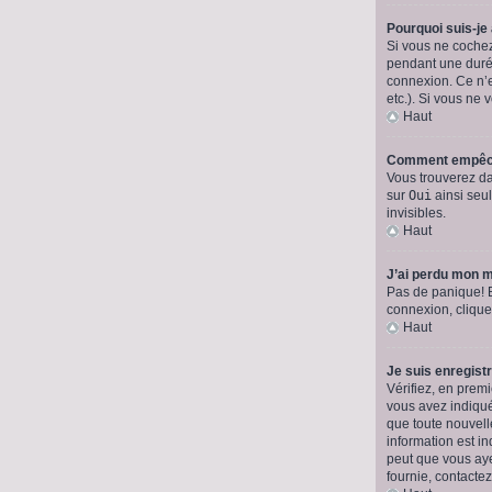
Pourquoi suis-j
Si vous ne coche
pendant une durée
connexion. Ce n’e
etc.). Si vous ne 
Haut
Comment empêche
Vous trouverez da
sur
Oui
ainsi seul
invisibles.
Haut
J’ai perdu mon m
Pas de panique! Bi
connexion, cliqu
Haut
Je suis enregist
Vérifiez, en premi
vous avez indiqué 
que toute nouvell
information est in
peut que vous ayez
fournie, contactez