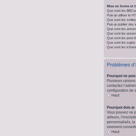
Mise en forme et t
Que sont les BBCo
Puis-je utiliser le 
Que sont les smile
Puis-je publier des
Que sont les annon
Que sont les anno
Que sont les post-i
Que sont les sujets 
Que sont les icônes
Problèmes d’id
Pourquoi ne puis
Plusieurs raisons 
contactez l’admini
configuration de s
Haut
Pourquoi dois-je
Vous pouvez ne pa
ailleurs, l’inscr
personnalisés, la
vivement conseill
Haut