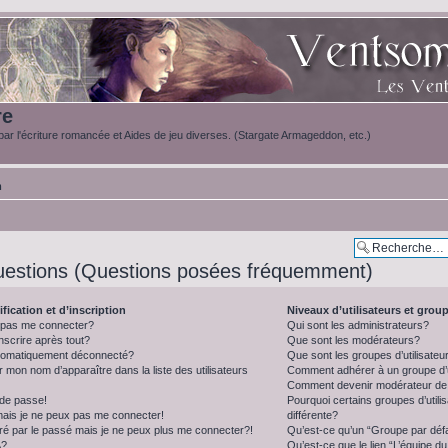
re
ar l'écriture romancée et Aides de jeu diverses. (Stargate Armageddon, etc.)
m
uestions (Questions posées fréquemment)
fication et d’inscription
Niveaux d’utilisateurs et grou
e pas me connecter?
Qui sont les administrateurs?
nscrire après tout?
Que sont les modérateurs?
utomatiquement déconnecté?
Que sont les groupes d’utilisateu
on nom d’apparaître dans la liste des utilisateurs
Comment adhérer à un groupe d’u
Comment devenir modérateur de
 de passe!
Pourquoi certains groupes d’util
mais je ne peux pas me connecter!
différente?
ré par le passé mais je ne peux plus me connecter?!
Qu’est-ce qu’un “Groupe par déf
A?
Qu’est-ce que le lien “L’équipe d