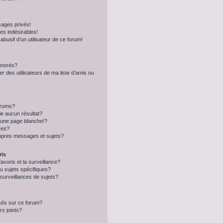
ages privés!
s indésirables!
abusif d’un utilisateur de ce forum!
ignorés?
 des utilisateurs de ma liste d’amis ou
orums?
e aucun résultat?
 une page blanche!?
res?
opres messages et sujets?
ris
favoris et la surveillance?
u sujets spécifiques?
urveillances de sujets?
isés sur ce forum?
s joints?