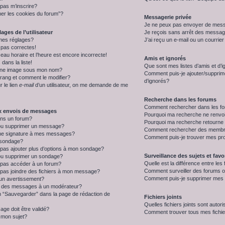
 pas m’inscrire?
mer les cookies du forum”?
Messagerie privée
Je ne peux pas envoyer de mess
ages de l’utilisateur
Je reçois sans arrêt des message
mes réglages?
J’ai reçu un e-mail ou un courrier 
 pas correctes!
eau horaire et l’heure est encore incorrecte!
Amis et ignorés
dans la liste!
Que sont mes listes d’amis et d’
une image sous mon nom?
Comment puis-je ajouter/supprimer
rang et comment le modifier?
d’ignorés?
r le lien
e-mail
d’un utilisateur, on me demande de me
Recherche dans les forums
Comment rechercher dans les f
ux envois de messages
Pourquoi ma recherche ne renvoi
ns un forum?
Pourquoi ma recherche retourne
ou supprimer un message?
Comment rechercher des memb
ne signature à mes messages?
Comment puis-je trouver mes pr
 sondage?
 pas ajouter plus d’options à mon sondage?
Surveillance des sujets et favo
ou supprimer un sondage?
Quelle est la différence entre les 
e pas accéder à un forum?
Comment surveiller des forums o
 pas joindre des fichiers à mon message?
Comment puis-je supprimer mes s
 un avertissement?
 des messages à un modérateur?
on “Sauvegarder” dans la page de rédaction de
Fichiers joints
Quelles fichiers joints sont autor
ge doit être validé?
Comment trouver tous mes fichier
mon sujet?