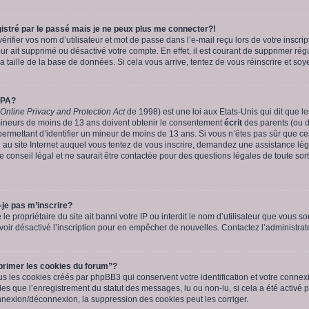
istré par le passé mais je ne peux plus me connecter?!
fier vos nom d’utilisateur et mot de passe dans l’e-mail reçu lors de votre inscript
ur ait supprimé ou désactivé votre compte. En effet, il est courant de supprimer rég
a taille de la base de données. Si cela vous arrive, tentez de vous réinscrire et soy
PPA?
 Online Privacy and Protection Act
de 1998) est une loi aux Etats-Unis qui dit que les
mineurs de moins de 13 ans doivent obtenir le consentement
écrit
des parents (ou d’
permettant d’identifier un mineur de moins de 13 ans. Si vous n’êtes pas sûr que ce
u au site Internet auquel vous tentez de vous inscrire, demandez une assistance lé
e conseil légal et ne saurait être contactée pour des questions légales de toute sor
-je pas m’inscrire?
 le propriétaire du site ait banni votre IP ou interdit le nom d’utilisateur que vous sou
oir désactivé l’inscription pour en empêcher de nouvelles. Contactez l’administra
primer les cookies du forum”?
s les cookies créés par phpBB3 qui conservent votre identification et votre connexi
lles que l’enregistrement du statut des messages, lu ou non-lu, si cela a été activé 
exion/déconnexion, la suppression des cookies peut les corriger.