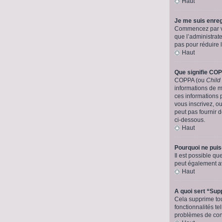
Haut
Je me suis enreg
Commencez par véri
que l’administrate
pas pour réduire l
Haut
Que signifie CO
COPPA (ou
Child
informations de 
ces informations 
vous inscrivez, o
peut pas fournir d
ci-dessous.
Haut
Pourquoi ne puis
Il est possible que
peut également av
Haut
A quoi sert “Sup
Cela supprime tou
fonctionnalités te
problèmes de conn