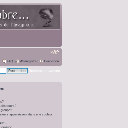
FAQ
M’enregistrer
Connexion
Recherche avancée
pes
rs?
tilisateurs?
 groupe?
isateurs apparaissent dans une couleur
aut”?
u forum”?