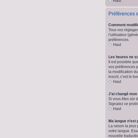
Haut
Préférences et
Comment modifi
Tous vos réglages 
l’utilisateur
(génér
préférences.
Haut
Les heures ne so
Il est possible qu
vos préférences p
la modification d
inscrit, c’est le 
Haut
J’ai changé mon 
Si vous êtes sûr d
Signalez ce probl
Haut
Ma langue n’est p
La raison la plus
votre langue. Essa
nouvelle traducti