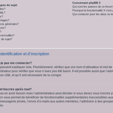
Concernant phpBB 3
ypes de sujet
Qui sont les auteurs de ce forum
des?
Pourquoi la fonctionnalité X n’est
HTML?
Qui contacter pour les abus ou l
ys?
 images?
ces générales?
nces?
t?
verrouillés?
 de sujet?
entification et d’inscription
-je pas me connecter?
peuvent expliquer cela. Premièrement, vérifiez que vos nom d’utilisateur et mot de p
strateur pour vérifier que vous n’avez pas été banni. Il est possible aussi que l’adm
on côté, et qu’il soit nécessaire de la corriger.
 m’inscrire après tout?
s en avoir besoin mais l’administrateur peut décider si vous devez vous inscrire
iption vous permet de bénéficier de fonctionnalités supplémentaires inaccessibles au
 messagerie privée, l’envoi d’e-mails aux autres membres, l’adhésion à des groupes, 
ée.