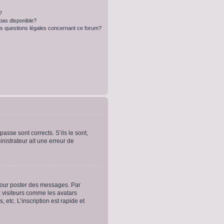
?
 pas disponible?
es questions légales concernant ce forum?
asse sont corrects. S’ils le sont,
inistrateur ait une erreur de
 pour poster des messages. Par
x visiteurs comme les avatars
etc. L’inscription est rapide et