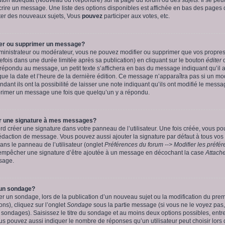
crire un message. Une liste des options disponibles est affichée en bas des pages 
er des nouveaux sujets, Vous
pouvez
participer aux votes, etc.
er ou supprimer un message?
dministrateur ou modérateur, vous ne pouvez modifier ou supprimer que vos propr
ois dans une durée limitée après sa publication) en cliquant sur le bouton
éditer
d
répondu au message, un petit texte s’affichera en bas du message indiquant qu’il a é
 que la date et l’heure de la dernière édition. Ce message n’apparaîtra pas si un m
ant ils ont la possibilité de laisser une note indiquant qu’ils ont modifié le messa
rimer un message une fois que quelqu’un y a répondu.
 une signature à mes messages?
d créer une signature dans votre panneau de l’utilisateur. Une fois créée, vous p
rédaction de message. Vous pouvez aussi ajouter la signature par défaut à tous vo
ns le panneau de l’utilisateur (onglet
Préférences du forum --> Modifier les préf
 empêcher une signature d’être ajoutée à un message en décochant la case
Attache
sage.
un sondage?
créer un sondage, lors de la publication d’un nouveau sujet ou la modification du pr
ns), cliquez sur l’onglet
Sondage
sous la partie message (si vous ne le voyez pas
s sondages). Saisissez le titre du sondage et au moins deux options possibles, ent
s pouvez aussi indiquer le nombre de réponses qu’un utilisateur peut choisir lors 