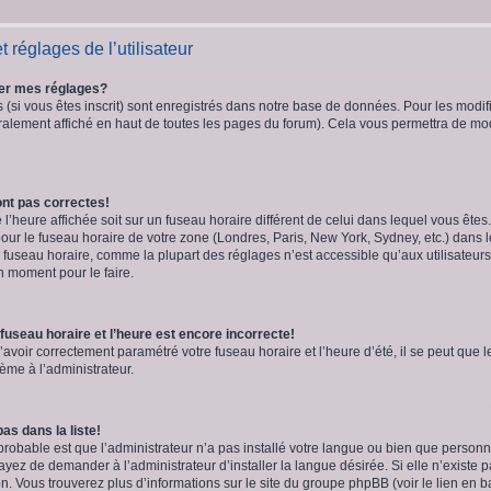
 réglages de l’utilisateur
er mes réglages?
(si vous êtes inscrit) sont enregistrés dans notre base de données. Pour les modifie
alement affiché en haut de toutes les pages du forum). Cela vous permettra de modi
nt pas correctes!
e l’heure affichée soit sur un fuseau horaire différent de celui dans lequel vous êt
our le fuseau horaire de votre zone (Londres, Paris, New York, Sydney, etc.) dans l
u fuseau horaire, comme la plupart des réglages n’est accessible qu’aux utilisateurs
bon moment pour le faire.
fuseau horaire et l’heure est encore incorrecte!
’avoir correctement paramétré votre fuseau horaire et l’heure d’été, il se peut que l
ème à l’administrateur.
as dans la liste!
 probable est que l’administrateur n’a pas installé votre langue ou bien que perso
yez de demander à l’administrateur d’installer la langue désirée. Si elle n’existe p
on. Vous trouverez plus d’informations sur le site du groupe phpBB (voir le lien en 