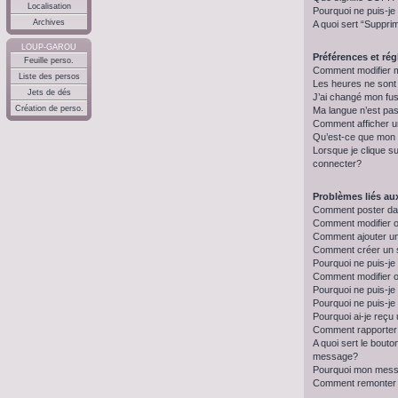
Localisation
Pourquoi ne puis-je
Archives
A quoi sert “Suppri
LOUP-GAROU
Préférences et régl
Feuille perso.
Comment modifier 
Liste des persos
Les heures ne sont
Jets de dés
J’ai changé mon fus
Création de perso.
Ma langue n’est pas 
Comment afficher 
Qu’est-ce que mon 
Lorsque je clique su
connecter?
Problèmes liés a
Comment poster da
Comment modifier 
Comment ajouter u
Comment créer un
Pourquoi ne puis-je
Comment modifier 
Pourquoi ne puis-j
Pourquoi ne puis-je
Pourquoi ai-je reçu
Comment rapporter
A quoi sert le bout
message?
Pourquoi mon messa
Comment remonter 