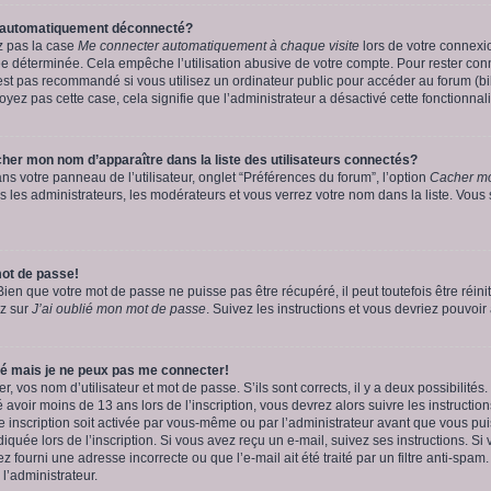
e automatiquement déconnecté?
z pas la case
Me connecter automatiquement à chaque visite
lors de votre connexi
 déterminée. Cela empêche l’utilisation abusive de votre compte. Pour rester conn
st pas recommandé si vous utilisez un ordinateur public pour accéder au forum (bib
voyez pas cette case, cela signifie que l’administrateur a désactivé cette fonctionnali
r mon nom d’apparaître dans la liste des utilisateurs connectés?
ns votre panneau de l’utilisateur, onglet “Préférences du forum”, l’option
Cacher mo
s les administrateurs, les modérateurs et vous verrez votre nom dans la liste. Vous 
ot de passe!
en que votre mot de passe ne puisse pas être récupéré, il peut toutefois être réinit
ez sur
J’ai oublié mon mot de passe
. Suivez les instructions et vous devriez pouvoi
ré mais je ne peux pas me connecter!
er, vos nom d’utilisateur et mot de passe. S’ils sont corrects, il y a deux possibilités
avoir moins de 13 ans lors de l’inscription, vous devrez alors suivre les instructio
e inscription soit activée par vous-même ou par l’administrateur avant que vous pu
diquée lors de l’inscription. Si vous avez reçu un e-mail, suivez ses instructions. Si 
 fourni une adresse incorrecte ou que l’e-mail ait été traité par un filtre anti-spam
 l’administrateur.