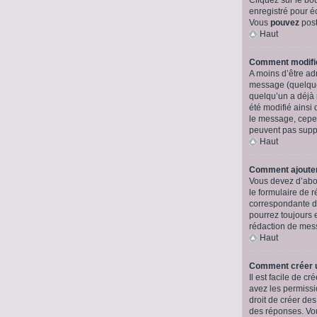
enregistré pour é
Vous
pouvez
post
Haut
Comment modifi
A moins d’être a
message (quelquef
quelqu’un a déjà 
été modifié ainsi
le message, cepend
peuvent pas supp
Haut
Comment ajouter
Vous devez d’abor
le formulaire de 
correspondante da
pourrez toujours
rédaction de mes
Haut
Comment créer 
Il est facile de 
avez les permissio
droit de créer de
des réponses. Vou