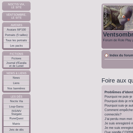
NOCTIS VIA,
LE SITE
VENTSOMBRE,
LE SITE
AVATARS
Avatars 64*100
Ventsomb
Portraits (5 tailles)
Forum de Role Play p
Tous les portraits
Les packs
FICTIONS
Index du foru
Fictions
Journal d'Earalia
et de Luniel
NEWS & LIENS
News
Foire aux q
Liens
Nos bannières
Problèmes d’identi
Pourquoi ne puis-j
LES DÉS
Pourquoi dois-je m’i
Noctis Via
Pourquoi suis-je a
Loup-Garou
Comment empêcher m
INS/MV
connectés?
Stargate
J’ai perdu mon mot
RuneQuest
Je suis enregistré 
Matrix
Je me suis enregist
Jets de dés
Que signifie COPP