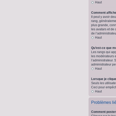
Haut
Comment affich
Il peut y avoir d
rang, généralemen
plus grande, conn
les avatars et de 
de l’administrate
Haut
Qu’est-ce que m
Les rangs qui app
les modérateurs e
l’administrateur.
administrateur p
Haut
Lorsque je clique
Seuls les utilisat
Ceci pour empêche
Haut
Problèmes li
Comment poster
Cliquez sur le bo