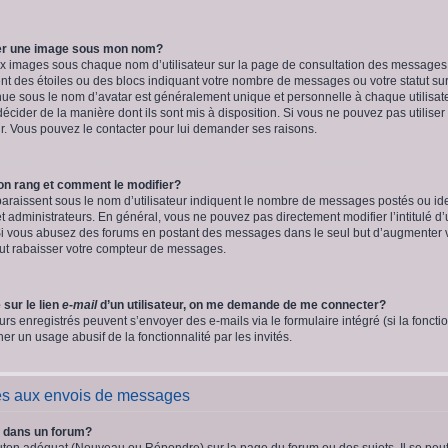
er une image sous mon nom?
eux images sous chaque nom d’utilisateur sur la page de consultation des messages
t des étoiles ou des blocs indiquant votre nombre de messages ou votre statut su
ue sous le nom d’avatar est généralement unique et personnelle à chaque utilisateur
décider de la manière dont ils sont mis à disposition. Si vous ne pouvez pas utiliser
ur. Vous pouvez le contacter pour lui demander ses raisons.
on rang et comment le modifier?
araissent sous le nom d’utilisateur indiquent le nombre de messages postés ou identi
t administrateurs. En général, vous ne pouvez pas directement modifier l’intitulé d’
 Si vous abusez des forums en postant des messages dans le seul but d’augmenter 
eut rabaisser votre compteur de messages.
 sur le lien
e-mail
d’un utilisateur, on me demande de me connecter?
eurs enregistrés peuvent s’envoyer des e-mails via le formulaire intégré (si la fonctio
r un usage abusif de la fonctionnalité par les invités.
és aux envois de messages
 dans un forum?
uton adéquat (Nouveau ou Répondre) sur la page du forum ou des sujets. Il se peu