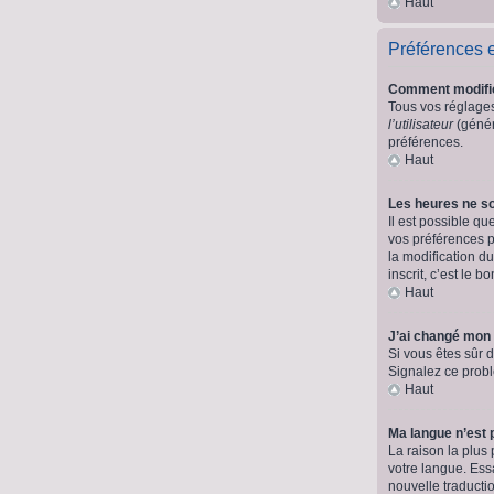
Haut
Préférences et
Comment modifi
Tous vos réglages 
l’utilisateur
(génér
préférences.
Haut
Les heures ne so
Il est possible qu
vos préférences p
la modification d
inscrit, c’est le 
Haut
J’ai changé mon 
Si vous êtes sûr d
Signalez ce probl
Haut
Ma langue n’est p
La raison la plus
votre langue. Essa
nouvelle traducti