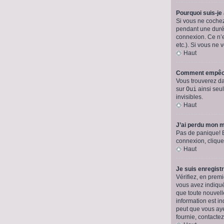
Pourquoi suis-j
Si vous ne coche
pendant une durée
connexion. Ce n’e
etc.). Si vous ne 
Haut
Comment empêche
Vous trouverez da
sur
Oui
ainsi seul
invisibles.
Haut
J’ai perdu mon m
Pas de panique! Bi
connexion, cliqu
Haut
Je suis enregist
Vérifiez, en premi
vous avez indiqué 
que toute nouvell
information est in
peut que vous ayez
fournie, contactez