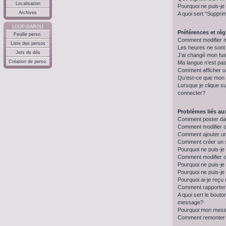
Localisation
Pourquoi ne puis-je
Archives
A quoi sert “Suppri
LOUP-GAROU
Préférences et régl
Feuille perso.
Comment modifier 
Liste des persos
Les heures ne sont
Jets de dés
J’ai changé mon fus
Création de perso.
Ma langue n’est pas 
Comment afficher 
Qu’est-ce que mon 
Lorsque je clique su
connecter?
Problèmes liés a
Comment poster da
Comment modifier 
Comment ajouter u
Comment créer un
Pourquoi ne puis-je
Comment modifier 
Pourquoi ne puis-j
Pourquoi ne puis-je
Pourquoi ai-je reçu
Comment rapporter
A quoi sert le bout
message?
Pourquoi mon messa
Comment remonter 