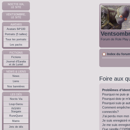
NOCTIS VIA,
LE SITE
VENTSOMBRE,
LE SITE
AVATARS
Avatars 64*100
Ventsomb
Portraits (5 tailles)
Forum de Role Play p
Tous les portraits
Les packs
FICTIONS
Index du foru
Fictions
Journal d'Earalia
et de Luniel
NEWS & LIENS
News
Foire aux q
Liens
Nos bannières
Problèmes d’identi
Pourquoi ne puis-j
LES DÉS
Pourquoi dois-je m’i
Noctis Via
Pourquoi suis-je a
Loup-Garou
Comment empêcher m
INS/MV
connectés?
Stargate
J’ai perdu mon mot
RuneQuest
Je suis enregistré 
Matrix
Je me suis enregist
Jets de dés
Que signifie COPP