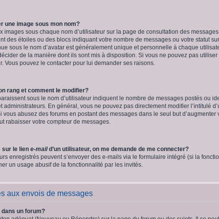
er une image sous mon nom?
eux images sous chaque nom d’utilisateur sur la page de consultation des messages
t des étoiles ou des blocs indiquant votre nombre de messages ou votre statut su
ue sous le nom d’avatar est généralement unique et personnelle à chaque utilisateur
décider de la manière dont ils sont mis à disposition. Si vous ne pouvez pas utiliser
ur. Vous pouvez le contacter pour lui demander ses raisons.
on rang et comment le modifier?
araissent sous le nom d’utilisateur indiquent le nombre de messages postés ou identi
t administrateurs. En général, vous ne pouvez pas directement modifier l’intitulé d’
 Si vous abusez des forums en postant des messages dans le seul but d’augmenter 
eut rabaisser votre compteur de messages.
 sur le lien
e-mail
d’un utilisateur, on me demande de me connecter?
eurs enregistrés peuvent s’envoyer des e-mails via le formulaire intégré (si la fonctio
r un usage abusif de la fonctionnalité par les invités.
és aux envois de messages
 dans un forum?
uton adéquat (Nouveau ou Répondre) sur la page du forum ou des sujets. Il se peu