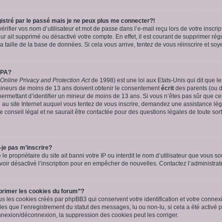
istré par le passé mais je ne peux plus me connecter?!
fier vos nom d’utilisateur et mot de passe dans l’e-mail reçu lors de votre inscript
ur ait supprimé ou désactivé votre compte. En effet, il est courant de supprimer rég
a taille de la base de données. Si cela vous arrive, tentez de vous réinscrire et soy
PPA?
 Online Privacy and Protection Act
de 1998) est une loi aux Etats-Unis qui dit que les
mineurs de moins de 13 ans doivent obtenir le consentement
écrit
des parents (ou d’
permettant d’identifier un mineur de moins de 13 ans. Si vous n’êtes pas sûr que ce
u au site Internet auquel vous tentez de vous inscrire, demandez une assistance lé
e conseil légal et ne saurait être contactée pour des questions légales de toute sor
-je pas m’inscrire?
 le propriétaire du site ait banni votre IP ou interdit le nom d’utilisateur que vous sou
oir désactivé l’inscription pour en empêcher de nouvelles. Contactez l’administra
primer les cookies du forum”?
s les cookies créés par phpBB3 qui conservent votre identification et votre connexi
lles que l’enregistrement du statut des messages, lu ou non-lu, si cela a été activé 
exion/déconnexion, la suppression des cookies peut les corriger.