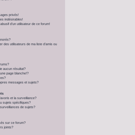
ages privés!
s indésirables!
abusif d’un utilisateur de ce forum!
ignorés?
 des utilisateurs de ma liste d’amis ou
orums?
e aucun résultat?
 une page blanche!?
res?
opres messages et sujets?
ris
favoris et la surveillance?
u sujets spécifiques?
urveillances de sujets?
isés sur ce forum?
s joints?