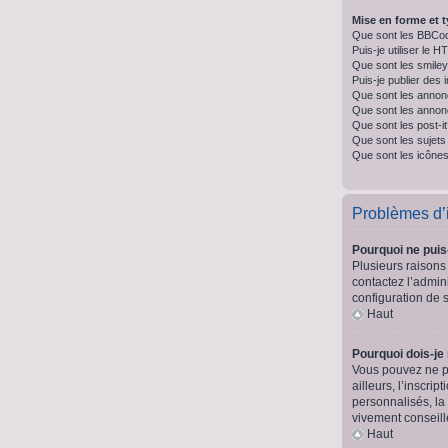
Mise en forme et t
Que sont les BBCo
Puis-je utiliser le 
Que sont les smile
Puis-je publier des
Que sont les annon
Que sont les anno
Que sont les post-i
Que sont les sujets 
Que sont les icônes
Problèmes d’id
Pourquoi ne puis
Plusieurs raisons 
contactez l’admini
configuration de s
Haut
Pourquoi dois-je
Vous pouvez ne pa
ailleurs, l’inscr
personnalisés, la
vivement conseill
Haut