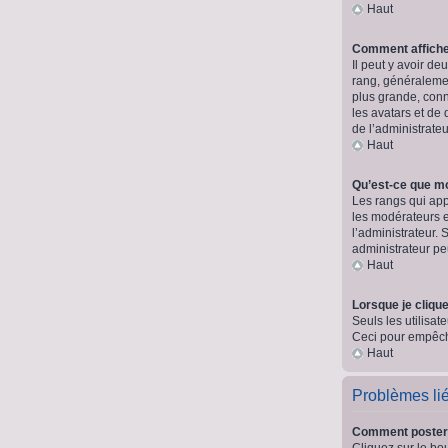
Haut
Comment affich
Il peut y avoir d
rang, généralemen
plus grande, conn
les avatars et de 
de l’administrate
Haut
Qu’est-ce que m
Les rangs qui app
les modérateurs e
l’administrateur.
administrateur p
Haut
Lorsque je clique
Seuls les utilisat
Ceci pour empêche
Haut
Problèmes li
Comment poster
Cliquez sur le bo