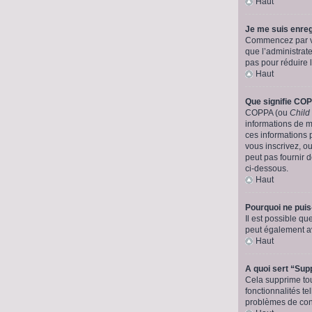
Haut
Je me suis enreg
Commencez par véri
que l’administrate
pas pour réduire l
Haut
Que signifie CO
COPPA (ou
Child
informations de 
ces informations 
vous inscrivez, o
peut pas fournir d
ci-dessous.
Haut
Pourquoi ne puis
Il est possible que
peut également av
Haut
A quoi sert “Sup
Cela supprime tou
fonctionnalités te
problèmes de conn