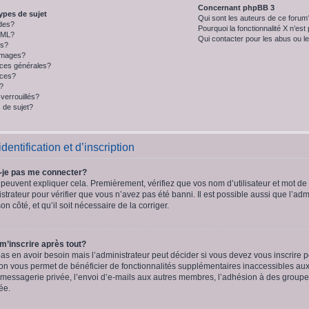
Concernant phpBB 3
ypes de sujet
Qui sont les auteurs de ce forum
des?
Pourquoi la fonctionnalité X n’est
HTML?
Qui contacter pour les abus ou l
ys?
 images?
ces générales?
nces?
t?
verrouillés?
 de sujet?
entification et d’inscription
-je pas me connecter?
peuvent expliquer cela. Premièrement, vérifiez que vos nom d’utilisateur et mot de p
strateur pour vérifier que vous n’avez pas été banni. Il est possible aussi que l’adm
on côté, et qu’il soit nécessaire de la corriger.
 m’inscrire après tout?
s en avoir besoin mais l’administrateur peut décider si vous devez vous inscrire
iption vous permet de bénéficier de fonctionnalités supplémentaires inaccessibles au
 messagerie privée, l’envoi d’e-mails aux autres membres, l’adhésion à des groupes, 
ée.