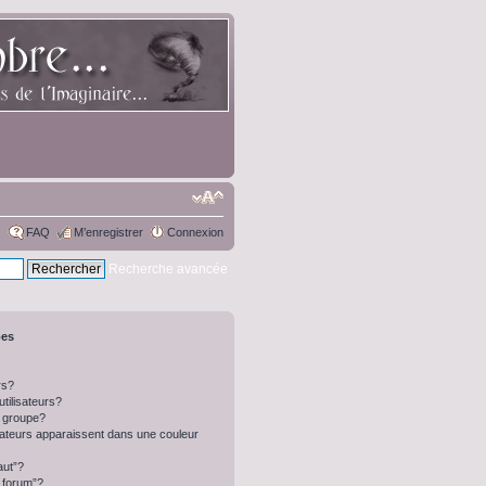
FAQ
M’enregistrer
Connexion
Recherche avancée
pes
rs?
tilisateurs?
 groupe?
isateurs apparaissent dans une couleur
aut”?
u forum”?