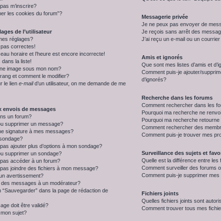
 pas m’inscrire?
mer les cookies du forum”?
Messagerie privée
Je ne peux pas envoyer de mess
ages de l’utilisateur
Je reçois sans arrêt des message
mes réglages?
J’ai reçu un e-mail ou un courrier 
 pas correctes!
eau horaire et l’heure est encore incorrecte!
Amis et ignorés
dans la liste!
Que sont mes listes d’amis et d’
une image sous mon nom?
Comment puis-je ajouter/supprimer
rang et comment le modifier?
d’ignorés?
r le lien
e-mail
d’un utilisateur, on me demande de me
Recherche dans les forums
Comment rechercher dans les f
ux envois de messages
Pourquoi ma recherche ne renvoi
ns un forum?
Pourquoi ma recherche retourne
ou supprimer un message?
Comment rechercher des memb
ne signature à mes messages?
Comment puis-je trouver mes pr
 sondage?
 pas ajouter plus d’options à mon sondage?
Surveillance des sujets et favo
ou supprimer un sondage?
Quelle est la différence entre les 
e pas accéder à un forum?
Comment surveiller des forums o
 pas joindre des fichiers à mon message?
Comment puis-je supprimer mes s
 un avertissement?
 des messages à un modérateur?
on “Sauvegarder” dans la page de rédaction de
Fichiers joints
Quelles fichiers joints sont autor
ge doit être validé?
Comment trouver tous mes fichier
mon sujet?