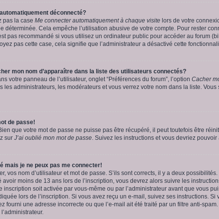
e automatiquement déconnecté?
z pas la case
Me connecter automatiquement à chaque visite
lors de votre connexi
 déterminée. Cela empêche l’utilisation abusive de votre compte. Pour rester conn
st pas recommandé si vous utilisez un ordinateur public pour accéder au forum (bib
voyez pas cette case, cela signifie que l’administrateur a désactivé cette fonctionnali
r mon nom d’apparaître dans la liste des utilisateurs connectés?
ns votre panneau de l’utilisateur, onglet “Préférences du forum”, l’option
Cacher mo
s les administrateurs, les modérateurs et vous verrez votre nom dans la liste. Vous 
ot de passe!
en que votre mot de passe ne puisse pas être récupéré, il peut toutefois être réinit
ez sur
J’ai oublié mon mot de passe
. Suivez les instructions et vous devriez pouvoi
ré mais je ne peux pas me connecter!
er, vos nom d’utilisateur et mot de passe. S’ils sont corrects, il y a deux possibilités
avoir moins de 13 ans lors de l’inscription, vous devrez alors suivre les instructio
e inscription soit activée par vous-même ou par l’administrateur avant que vous pu
diquée lors de l’inscription. Si vous avez reçu un e-mail, suivez ses instructions. Si 
 fourni une adresse incorrecte ou que l’e-mail ait été traité par un filtre anti-spam
 l’administrateur.