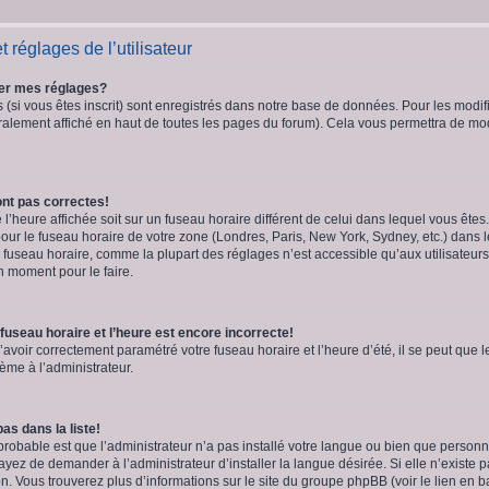
 réglages de l’utilisateur
er mes réglages?
(si vous êtes inscrit) sont enregistrés dans notre base de données. Pour les modifie
alement affiché en haut de toutes les pages du forum). Cela vous permettra de modi
nt pas correctes!
e l’heure affichée soit sur un fuseau horaire différent de celui dans lequel vous êt
our le fuseau horaire de votre zone (Londres, Paris, New York, Sydney, etc.) dans l
u fuseau horaire, comme la plupart des réglages n’est accessible qu’aux utilisateurs
bon moment pour le faire.
fuseau horaire et l’heure est encore incorrecte!
’avoir correctement paramétré votre fuseau horaire et l’heure d’été, il se peut que l
ème à l’administrateur.
as dans la liste!
 probable est que l’administrateur n’a pas installé votre langue ou bien que perso
yez de demander à l’administrateur d’installer la langue désirée. Si elle n’existe p
on. Vous trouverez plus d’informations sur le site du groupe phpBB (voir le lien en 