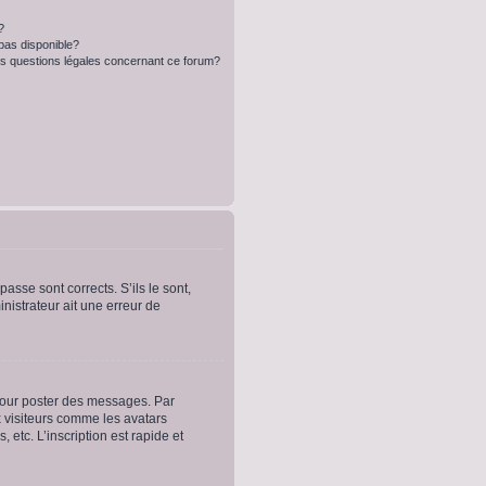
?
 pas disponible?
es questions légales concernant ce forum?
asse sont corrects. S’ils le sont,
inistrateur ait une erreur de
 pour poster des messages. Par
x visiteurs comme les avatars
etc. L’inscription est rapide et