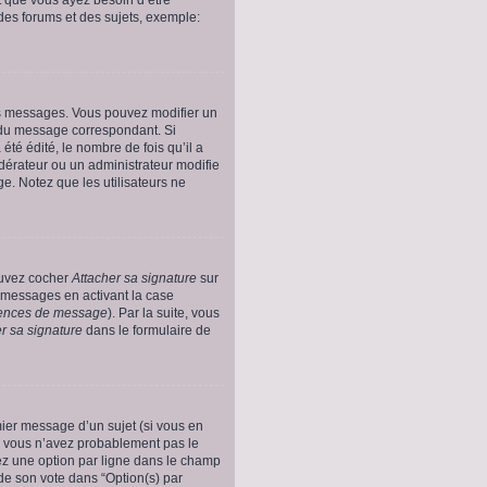
des forums et des sujets, exemple:
es messages. Vous pouvez modifier un
u message correspondant. Si
té édité, le nombre de fois qu’il a
odérateur ou un administrateur modifie
ge. Notez que les utilisateurs ne
ouvez cocher
Attacher sa signature
sur
s messages en activant la case
érences de message
). Par la suite, vous
r sa signature
dans le formulaire de
emier message d’un sujet (si vous en
, vous n’avez probablement pas le
rez une option par ligne dans le champ
de son vote dans “Option(s) par