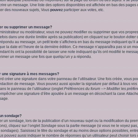
crire un message. Une liste des options disponibles est affichée en bas des pages 
er des nouveaux sujets, Vous
pouvez
participer aux votes, etc.
er ou supprimer un message?
dministrateur ou modérateur, vous ne pouvez modifier ou supprimer que vos propr
ois dans une durée limitée après sa publication) en cliquant sur le bouton
éditer
d
répondu au message, un petit texte s’affichera en bas du message indiquant qu’il a é
 que la date et l’heure de la dernière édition. Ce message n’apparaîtra pas si un m
ant ils ont la possibilité de laisser une note indiquant qu’ils ont modifié le messa
rimer un message une fois que quelqu’un y a répondu.
 une signature à mes messages?
d créer une signature dans votre panneau de l’utilisateur. Une fois créée, vous p
rédaction de message. Vous pouvez aussi ajouter la signature par défaut à tous vo
ns le panneau de l’utilisateur (onglet
Préférences du forum --> Modifier les préf
 empêcher une signature d’être ajoutée à un message en décochant la case
Attache
sage.
un sondage?
créer un sondage, lors de la publication d’un nouveau sujet ou la modification du pr
ns), cliquez sur l’onglet
Sondage
sous la partie message (si vous ne le voyez pas
s sondages). Saisissez le titre du sondage et au moins deux options possibles, ent
s pouvez aussi indiquer le nombre de réponses qu’un utilisateur peut choisir lors 