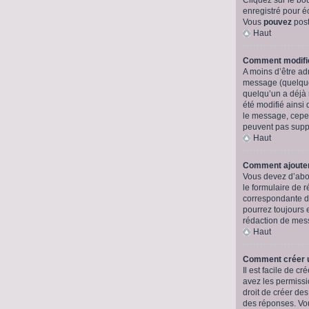
enregistré pour é
Vous
pouvez
post
Haut
Comment modifi
A moins d’être a
message (quelquef
quelqu’un a déjà 
été modifié ainsi
le message, cepend
peuvent pas supp
Haut
Comment ajouter
Vous devez d’abor
le formulaire de 
correspondante da
pourrez toujours
rédaction de mes
Haut
Comment créer 
Il est facile de 
avez les permissio
droit de créer de
des réponses. Vou