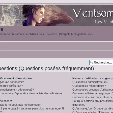
re
ar l'écriture romancée et Aides de jeu diverses. (Stargate Armageddon, etc.)
m
uestions (Questions posées fréquemment)
fication et d’inscription
Niveaux d’utilisateurs et grou
e pas me connecter?
Qui sont les administrateurs?
nscrire après tout?
Que sont les modérateurs?
utomatiquement déconnecté?
Que sont les groupes d’utilisateu
on nom d’apparaître dans la liste des utilisateurs
Comment adhérer à un groupe d’u
Comment devenir modérateur de
 de passe!
Pourquoi certains groupes d’util
mais je ne peux pas me connecter!
différente?
ré par le passé mais je ne peux plus me connecter?!
Qu’est-ce qu’un “Groupe par déf
A?
Qu’est-ce que le lien “L’équipe d