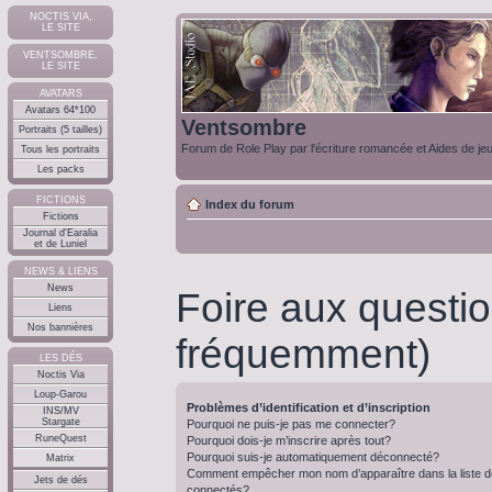
NOCTIS VIA,
LE SITE
VENTSOMBRE,
LE SITE
AVATARS
Avatars 64*100
Ventsombre
Portraits (5 tailles)
Forum de Role Play par l'écriture romancée et Aides de je
Tous les portraits
Les packs
FICTIONS
Index du forum
Fictions
Journal d'Earalia
et de Luniel
NEWS & LIENS
News
Foire aux questi
Liens
Nos bannières
fréquemment)
LES DÉS
Noctis Via
Loup-Garou
Problèmes d’identification et d’inscription
INS/MV
Stargate
Pourquoi ne puis-je pas me connecter?
RuneQuest
Pourquoi dois-je m’inscrire après tout?
Pourquoi suis-je automatiquement déconnecté?
Matrix
Comment empêcher mon nom d’apparaître dans la liste de
Jets de dés
connectés?