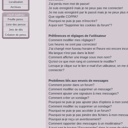
Localisation
J’ai perdu mon mot de passe!
Archives
Je suis enregistré mais je ne peux pas me connecter!
Je me suis enregistré par le passé mais je ne peux plus
LOUP-GAROU
Que signifie COPPA?
Feuille perso.
Pourquoi ne puis-je pas m’inscrire?
Liste des persos
A quoi sert “Supprimer les cookies du forum”?
Jets de dés
Création de perso.
Préférences et réglages de l’utilisateur
Comment modifier mes réglages?
Les heures ne sont pas correctes!
J’ai changé mon fuseau horaire et l’heure est encore inco
Ma langue n’est pas dans la liste!
Comment afficher une image sous mon nom?
Qu’est-ce que mon rang et comment le modifier?
Lorsque je clique sur le lien
e-mail
d’un utilisateur, on m
connecter?
Problèmes liés aux envois de messages
Comment poster dans un forum?
Comment modifier ou supprimer un message?
Comment ajouter une signature à mes messages?
Comment créer un sondage?
Pourquoi ne puis-je pas ajouter plus d’options à mon so
Comment modifier ou supprimer un sondage?
Pourquoi ne puis-je pas accéder à un forum?
Pourquoi ne puis-je pas joindre des fichiers à mon mess
Pourquoi ai-je reçu un avertissement?
Comment rapporter des messages à un modérateur?
A quoi sert le bouton “Sauvegarder” dans la page de réda