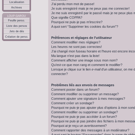
Localisation
J’ai perdu mon mot de passe!
Archives
Je suis enregistré mais je ne peux pas me connecter!
Je me suis enregistré par le passé mais je ne peux plus
LOUP-GAROU
Que signifie COPPA?
Feuille perso.
Pourquoi ne puis-je pas m’inscrire?
Liste des persos
A quoi sert “Supprimer les cookies du forum”?
Jets de dés
Création de perso.
Préférences et réglages de l’utilisateur
Comment modifier mes réglages?
Les heures ne sont pas correctes!
J’ai changé mon fuseau horaire et l’heure est encore inco
Ma langue n’est pas dans la liste!
Comment afficher une image sous mon nom?
Qu’est-ce que mon rang et comment le modifier?
Lorsque je clique sur le lien
e-mail
d’un utilisateur, on m
connecter?
Problèmes liés aux envois de messages
Comment poster dans un forum?
Comment modifier ou supprimer un message?
Comment ajouter une signature à mes messages?
Comment créer un sondage?
Pourquoi ne puis-je pas ajouter plus d’options à mon so
Comment modifier ou supprimer un sondage?
Pourquoi ne puis-je pas accéder à un forum?
Pourquoi ne puis-je pas joindre des fichiers à mon mess
Pourquoi ai-je reçu un avertissement?
Comment rapporter des messages à un modérateur?
A quoi sert le bouton “Sauvegarder” dans la page de réda