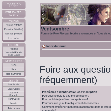
NOCTIS VIA,
LE SITE
VENTSOMBRE,
LE SITE
AVATARS
Avatars 64*100
Ventsombre
Portraits (5 tailles)
Forum de Role Play par l'écriture romancée et Aides de je
Tous les portraits
Les packs
FICTIONS
Index du forum
Fictions
Journal d'Earalia
et de Luniel
NEWS & LIENS
News
Foire aux questi
Liens
Nos bannières
fréquemment)
LES DÉS
Noctis Via
Loup-Garou
Problèmes d’identification et d’inscription
INS/MV
Stargate
Pourquoi ne puis-je pas me connecter?
RuneQuest
Pourquoi dois-je m’inscrire après tout?
Pourquoi suis-je automatiquement déconnecté?
Matrix
Comment empêcher mon nom d’apparaître dans la liste de
Jets de dés
connectés?