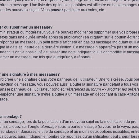
crire un message. Une liste des options disponibles est affichée en bas des pages 
er des nouveaux sujets, Vous
pouvez
participer aux votes, etc.
er ou supprimer un message?
dministrateur ou modérateur, vous ne pouvez modifier ou supprimer que vos propr
ois dans une durée limitée après sa publication) en cliquant sur le bouton
éditer
d
répondu au message, un petit texte s’affichera en bas du message indiquant qu’il a é
 que la date et l’heure de la dernière édition. Ce message n’apparaîtra pas si un m
ant ils ont la possibilité de laisser une note indiquant qu’ils ont modifié le messa
rimer un message une fois que quelqu’un y a répondu.
 une signature à mes messages?
d créer une signature dans votre panneau de l’utilisateur. Une fois créée, vous p
rédaction de message. Vous pouvez aussi ajouter la signature par défaut à tous vo
ns le panneau de l’utilisateur (onglet
Préférences du forum --> Modifier les préf
 empêcher une signature d’être ajoutée à un message en décochant la case
Attache
sage.
un sondage?
créer un sondage, lors de la publication d’un nouveau sujet ou la modification du pr
ns), cliquez sur l’onglet
Sondage
sous la partie message (si vous ne le voyez pas
s sondages). Saisissez le titre du sondage et au moins deux options possibles, ent
s pouvez aussi indiquer le nombre de réponses qu’un utilisateur peut choisir lors 