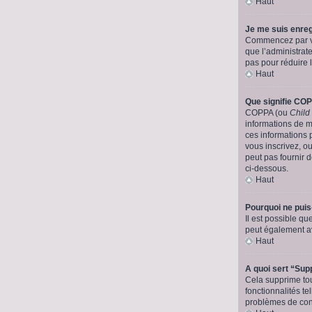
Haut
Je me suis enreg
Commencez par véri
que l’administrate
pas pour réduire l
Haut
Que signifie CO
COPPA (ou
Child
informations de 
ces informations 
vous inscrivez, o
peut pas fournir d
ci-dessous.
Haut
Pourquoi ne puis
Il est possible que
peut également av
Haut
A quoi sert “Sup
Cela supprime tou
fonctionnalités te
problèmes de conn