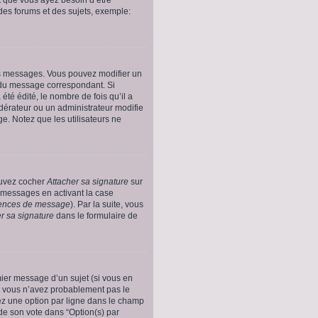
des forums et des sujets, exemple:
es messages. Vous pouvez modifier un
u message correspondant. Si
té édité, le nombre de fois qu’il a
odérateur ou un administrateur modifie
ge. Notez que les utilisateurs ne
ouvez cocher
Attacher sa signature
sur
s messages en activant la case
érences de message
). Par la suite, vous
r sa signature
dans le formulaire de
emier message d’un sujet (si vous en
, vous n’avez probablement pas le
rez une option par ligne dans le champ
de son vote dans “Option(s) par