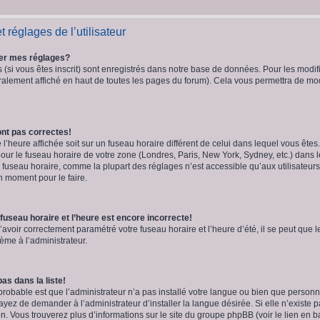
 réglages de l’utilisateur
er mes réglages?
(si vous êtes inscrit) sont enregistrés dans notre base de données. Pour les modifie
alement affiché en haut de toutes les pages du forum). Cela vous permettra de modi
nt pas correctes!
e l’heure affichée soit sur un fuseau horaire différent de celui dans lequel vous êt
our le fuseau horaire de votre zone (Londres, Paris, New York, Sydney, etc.) dans l
u fuseau horaire, comme la plupart des réglages n’est accessible qu’aux utilisateurs
bon moment pour le faire.
fuseau horaire et l’heure est encore incorrecte!
’avoir correctement paramétré votre fuseau horaire et l’heure d’été, il se peut que l
ème à l’administrateur.
as dans la liste!
 probable est que l’administrateur n’a pas installé votre langue ou bien que perso
yez de demander à l’administrateur d’installer la langue désirée. Si elle n’existe p
on. Vous trouverez plus d’informations sur le site du groupe phpBB (voir le lien en 