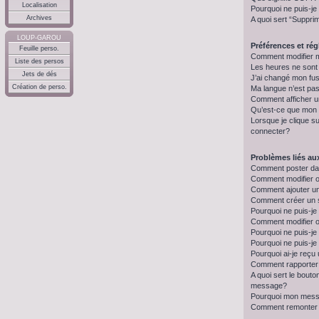
Localisation
Pourquoi ne puis-je
Archives
A quoi sert “Suppri
LOUP-GAROU
Préférences et régl
Feuille perso.
Comment modifier 
Liste des persos
Les heures ne sont
Jets de dés
J’ai changé mon fus
Création de perso.
Ma langue n’est pas 
Comment afficher 
Qu’est-ce que mon 
Lorsque je clique su
connecter?
Problèmes liés a
Comment poster da
Comment modifier 
Comment ajouter u
Comment créer un
Pourquoi ne puis-je
Comment modifier 
Pourquoi ne puis-j
Pourquoi ne puis-je
Pourquoi ai-je reçu
Comment rapporter
A quoi sert le bout
message?
Pourquoi mon messa
Comment remonter 