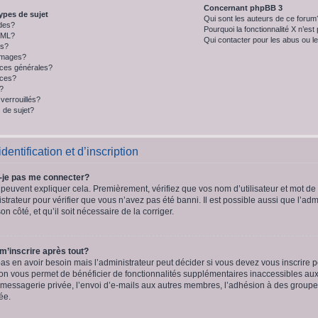
Concernant phpBB 3
ypes de sujet
Qui sont les auteurs de ce forum
des?
Pourquoi la fonctionnalité X n’est
HTML?
Qui contacter pour les abus ou l
ys?
 images?
ces générales?
nces?
t?
verrouillés?
 de sujet?
entification et d’inscription
-je pas me connecter?
peuvent expliquer cela. Premièrement, vérifiez que vos nom d’utilisateur et mot de p
strateur pour vérifier que vous n’avez pas été banni. Il est possible aussi que l’adm
on côté, et qu’il soit nécessaire de la corriger.
 m’inscrire après tout?
s en avoir besoin mais l’administrateur peut décider si vous devez vous inscrire
iption vous permet de bénéficier de fonctionnalités supplémentaires inaccessibles au
 messagerie privée, l’envoi d’e-mails aux autres membres, l’adhésion à des groupes, 
ée.