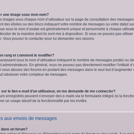
er une image sous mon nom?
eux images sous chaque nom d’utilisateur sur la page de consultation des messages
t des étoiles ou des blocs indiquant votre nombre de messages ou votre statut su
ue sous le nom d’avatar est généralement unique et personnelle à chaque utilisateur
décider de la manière dont ils sont mis à disposition. Si vous ne pouvez pas utiliser
ur. Vous pouvez le contacter pour lui demander ses raisons.
on rang et comment le modifier?
araissent sous le nom d’utilisateur indiquent le nombre de messages postés ou identi
t administrateurs. En général, vous ne pouvez pas directement modifier l’intitulé d’
 Si vous abusez des forums en postant des messages dans le seul but d’augmenter 
eut rabaisser votre compteur de messages.
 sur le lien
e-mail
d’un utilisateur, on me demande de me connecter?
eurs enregistrés peuvent s’envoyer des e-mails via le formulaire intégré (si la fonctio
r un usage abusif de la fonctionnalité par les invités.
és aux envois de messages
 dans un forum?
uton adéquat (Nouveau ou Répondre) sur la page du forum ou des sujets. Il se peu