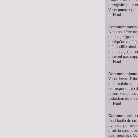
enregistré pour é
Vous
pouvez
post
Haut
Comment modifi
A moins d’être a
message (quelquef
quelqu’un a déjà 
été modifié ainsi
le message, cepend
peuvent pas supp
Haut
Comment ajouter
Vous devez d’abor
le formulaire de 
correspondante da
pourrez toujours
rédaction de mes
Haut
Comment créer 
Il est facile de 
avez les permissio
droit de créer de
des réponses. Vou