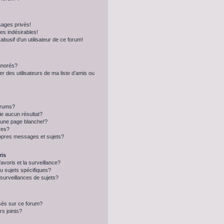
ages privés!
s indésirables!
abusif d’un utilisateur de ce forum!
ignorés?
 des utilisateurs de ma liste d’amis ou
orums?
e aucun résultat?
 une page blanche!?
res?
opres messages et sujets?
ris
favoris et la surveillance?
u sujets spécifiques?
urveillances de sujets?
isés sur ce forum?
s joints?