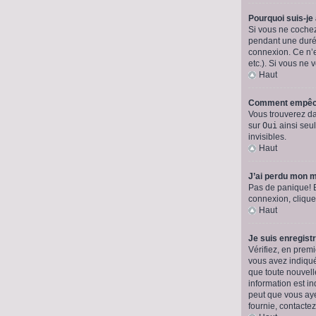
Pourquoi suis-j
Si vous ne coche
pendant une durée
connexion. Ce n’e
etc.). Si vous ne 
Haut
Comment empêche
Vous trouverez da
sur
Oui
ainsi seul
invisibles.
Haut
J’ai perdu mon m
Pas de panique! Bi
connexion, cliqu
Haut
Je suis enregist
Vérifiez, en premi
vous avez indiqué 
que toute nouvell
information est in
peut que vous ayez
fournie, contactez