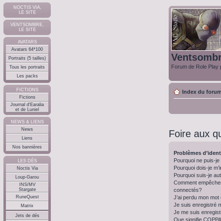
NOCTIS VIA,
LE SITE
VENTSOMBRE,
LE SITE
AVATARS
Avatars 64*100
Ventsomb
Portraits (5 tailles)
Forum de Role Play p
Tous les portraits
Les packs
FICTIONS
Index du foru
Fictions
Journal d'Earalia
et de Luniel
NEWS & LIENS
News
Foire aux q
Liens
Nos bannières
Problèmes d’identi
Pourquoi ne puis-j
LES DÉS
Pourquoi dois-je m’i
Noctis Via
Pourquoi suis-je a
Loup-Garou
Comment empêcher m
INS/MV
connectés?
Stargate
J’ai perdu mon mot
RuneQuest
Je suis enregistré 
Matrix
Je me suis enregist
Jets de dés
Que signifie COPP