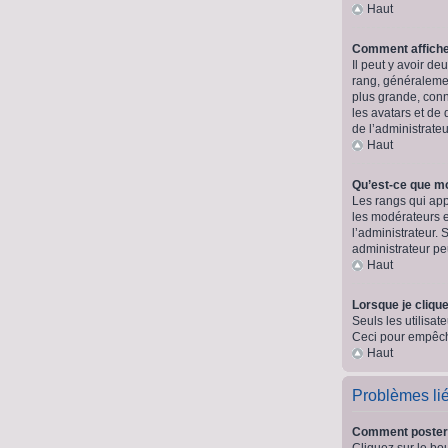
Haut
Comment affich
Il peut y avoir d
rang, généralemen
plus grande, conn
les avatars et de 
de l’administrate
Haut
Qu’est-ce que m
Les rangs qui app
les modérateurs e
l’administrateur.
administrateur p
Haut
Lorsque je clique
Seuls les utilisat
Ceci pour empêche
Haut
Problèmes li
Comment poster
Cliquez sur le bo