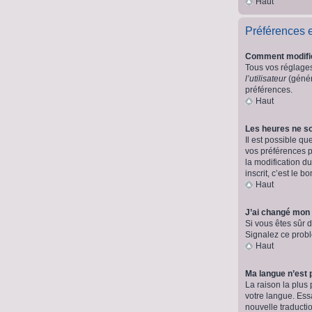
Haut
Préférences et
Comment modifi
Tous vos réglages 
l’utilisateur
(génér
préférences.
Haut
Les heures ne so
Il est possible qu
vos préférences p
la modification d
inscrit, c’est le 
Haut
J’ai changé mon 
Si vous êtes sûr d
Signalez ce probl
Haut
Ma langue n’est p
La raison la plus
votre langue. Essa
nouvelle traducti