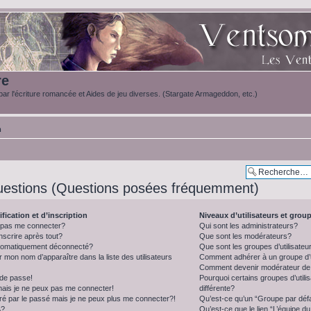
re
ar l'écriture romancée et Aides de jeu diverses. (Stargate Armageddon, etc.)
m
uestions (Questions posées fréquemment)
fication et d’inscription
Niveaux d’utilisateurs et grou
e pas me connecter?
Qui sont les administrateurs?
nscrire après tout?
Que sont les modérateurs?
utomatiquement déconnecté?
Que sont les groupes d’utilisateu
on nom d’apparaître dans la liste des utilisateurs
Comment adhérer à un groupe d’u
Comment devenir modérateur de
 de passe!
Pourquoi certains groupes d’util
mais je ne peux pas me connecter!
différente?
ré par le passé mais je ne peux plus me connecter?!
Qu’est-ce qu’un “Groupe par déf
A?
Qu’est-ce que le lien “L’équipe d