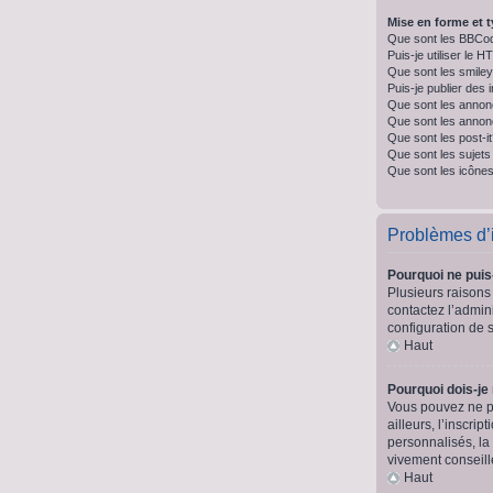
Mise en forme et t
Que sont les BBCo
Puis-je utiliser le 
Que sont les smile
Puis-je publier des
Que sont les annon
Que sont les anno
Que sont les post-i
Que sont les sujets 
Que sont les icônes
Problèmes d’id
Pourquoi ne puis
Plusieurs raisons 
contactez l’admini
configuration de s
Haut
Pourquoi dois-je
Vous pouvez ne pa
ailleurs, l’inscr
personnalisés, la
vivement conseill
Haut