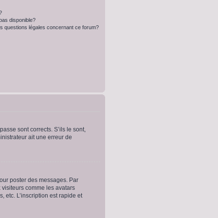
?
 pas disponible?
es questions légales concernant ce forum?
asse sont corrects. S’ils le sont,
inistrateur ait une erreur de
 pour poster des messages. Par
x visiteurs comme les avatars
etc. L’inscription est rapide et