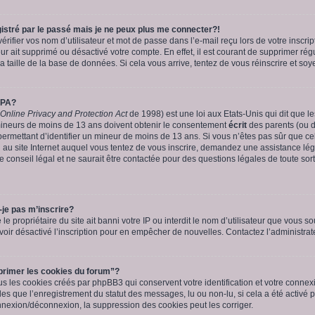
istré par le passé mais je ne peux plus me connecter?!
fier vos nom d’utilisateur et mot de passe dans l’e-mail reçu lors de votre inscript
ur ait supprimé ou désactivé votre compte. En effet, il est courant de supprimer rég
a taille de la base de données. Si cela vous arrive, tentez de vous réinscrire et soy
PPA?
 Online Privacy and Protection Act
de 1998) est une loi aux Etats-Unis qui dit que les
mineurs de moins de 13 ans doivent obtenir le consentement
écrit
des parents (ou d’
permettant d’identifier un mineur de moins de 13 ans. Si vous n’êtes pas sûr que ce
u au site Internet auquel vous tentez de vous inscrire, demandez une assistance lé
e conseil légal et ne saurait être contactée pour des questions légales de toute sor
-je pas m’inscrire?
 le propriétaire du site ait banni votre IP ou interdit le nom d’utilisateur que vous sou
oir désactivé l’inscription pour en empêcher de nouvelles. Contactez l’administra
primer les cookies du forum”?
s les cookies créés par phpBB3 qui conservent votre identification et votre connexi
lles que l’enregistrement du statut des messages, lu ou non-lu, si cela a été activé 
exion/déconnexion, la suppression des cookies peut les corriger.