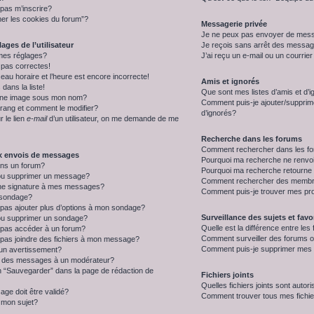
 pas m’inscrire?
mer les cookies du forum”?
Messagerie privée
Je ne peux pas envoyer de mess
ages de l’utilisateur
Je reçois sans arrêt des message
mes réglages?
J’ai reçu un e-mail ou un courrier 
 pas correctes!
eau horaire et l’heure est encore incorrecte!
Amis et ignorés
dans la liste!
Que sont mes listes d’amis et d’
une image sous mon nom?
Comment puis-je ajouter/supprimer
rang et comment le modifier?
d’ignorés?
r le lien
e-mail
d’un utilisateur, on me demande de me
Recherche dans les forums
Comment rechercher dans les f
ux envois de messages
Pourquoi ma recherche ne renvoi
ns un forum?
Pourquoi ma recherche retourne
ou supprimer un message?
Comment rechercher des memb
ne signature à mes messages?
Comment puis-je trouver mes pr
 sondage?
 pas ajouter plus d’options à mon sondage?
Surveillance des sujets et favo
ou supprimer un sondage?
Quelle est la différence entre les 
e pas accéder à un forum?
Comment surveiller des forums o
 pas joindre des fichiers à mon message?
Comment puis-je supprimer mes s
 un avertissement?
 des messages à un modérateur?
on “Sauvegarder” dans la page de rédaction de
Fichiers joints
Quelles fichiers joints sont autor
ge doit être validé?
Comment trouver tous mes fichier
mon sujet?