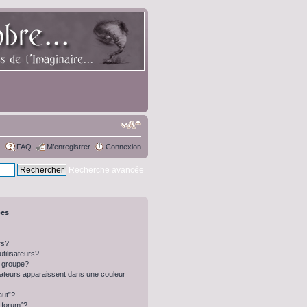
FAQ
M’enregistrer
Connexion
Recherche avancée
pes
rs?
tilisateurs?
 groupe?
isateurs apparaissent dans une couleur
aut”?
u forum”?