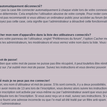
e automatiquement déconnecté?
z pas la case
Me connecter automatiquement à chaque visite
lors de votre connexi
 déterminée. Cela empêche l’utilisation abusive de votre compte. Pour rester conn
st pas recommandé si vous utilisez un ordinateur public pour accéder au forum (bib
voyez pas cette case, cela signifie que l’administrateur a désactivé cette fonctionnali
r mon nom d’apparaître dans la liste des utilisateurs connectés?
ns votre panneau de l’utilisateur, onglet “Préférences du forum”, l’option
Cacher mo
s les administrateurs, les modérateurs et vous verrez votre nom dans la liste. Vous 
ot de passe!
en que votre mot de passe ne puisse pas être récupéré, il peut toutefois être réinit
ez sur
J’ai oublié mon mot de passe
. Suivez les instructions et vous devriez pouvoi
ré mais je ne peux pas me connecter!
er, vos nom d’utilisateur et mot de passe. S’ils sont corrects, il y a deux possibilités
avoir moins de 13 ans lors de l’inscription, vous devrez alors suivre les instructio
e inscription soit activée par vous-même ou par l’administrateur avant que vous pu
diquée lors de l’inscription. Si vous avez reçu un e-mail, suivez ses instructions. Si 
 fourni une adresse incorrecte ou que l’e-mail ait été traité par un filtre anti-spam
 l’administrateur.